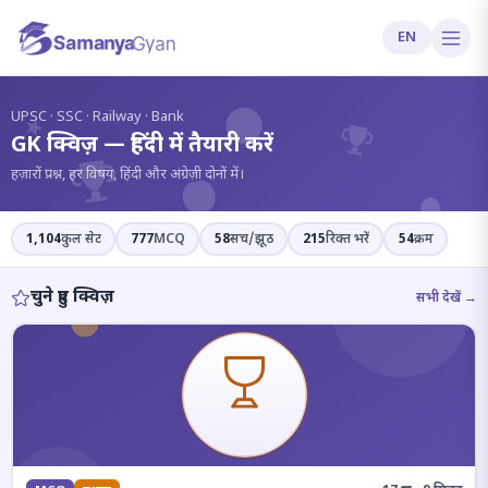
EN
?
UPSC · SSC · Railway · Bank
GK क्विज़ — हिंदी में तैयारी करें
हज़ारों प्रश्न, हर विषय, हिंदी और अंग्रेज़ी दोनों में।
1,104
कुल सेट
777
MCQ
58
सच/झूठ
215
रिक्त भरें
54
क्रम
चुने हुए क्विज़
सभी देखें →