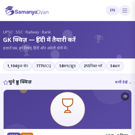
EN
?
UPSC · SSC · Railway · Bank
GK क्विज़ — हिंदी में तैयारी करें
हज़ारों प्रश्न, हर विषय, हिंदी और अंग्रेज़ी दोनों में।
1,104
कुल सेट
777
MCQ
58
सच/झूठ
215
रिक्त भरें
54
क्रम
चुने हुए क्विज़
सभी देखें →