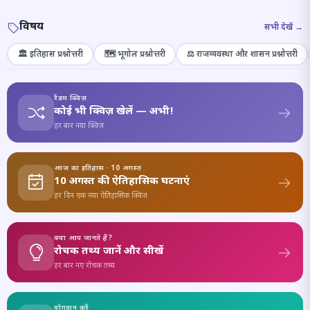
विषय
सभी देखें →
🏛️ इतिहास प्रश्नोत्तरी
🗺️ भूगोल प्रश्नोत्तरी
⚖️ राजव्यवस्था और शासन प्रश्नोत्तरी
रैंडम क्विज़
कोई भी क्विज़ खेलें — अभी!
हर बार नया क्विज़
आज का इतिहास · 10 अगस्त
10 अगस्त की ऐतिहासिक घटनाएं
हर दिन एक नया ऐतिहासिक क्विज़
क्या आप जानते हैं?
रोचक तथ्य जानें और सीखें
हर बार नए रोचक तथ्य
योगदान करें