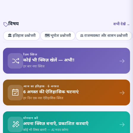
विषय
सभी देखें →
🏛️ इतिहास प्रश्नोत्तरी
🗺️ भूगोल प्रश्नोत्तरी
⚖️ राजव्यवस्था और शासन प्रश्नोत्तरी
रैंडम क्विज़
कोई भी क्विज़ खेलें — अभी!
हर बार नया क्विज़
आज का इतिहास · 6 अगस्त
6 अगस्त की ऐतिहासिक घटनाएं
हर दिन एक नया ऐतिहासिक क्विज़
योगदान करें
अपना क्विज़ बनाएँ, प्रकाशित करवाएँ
कोई भी विषय बताएँ — AI मदद करेगा