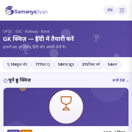
EN
?
UPSC · SSC · Railway · Bank
GK क्विज़ — हिंदी में तैयारी करें
हज़ारों प्रश्न, हर विषय, हिंदी और अंग्रेज़ी दोनों में।
1,104
कुल सेट
777
MCQ
58
सच/झूठ
215
रिक्त भरें
54
क्रम
चुने हुए क्विज़
सभी देखें →