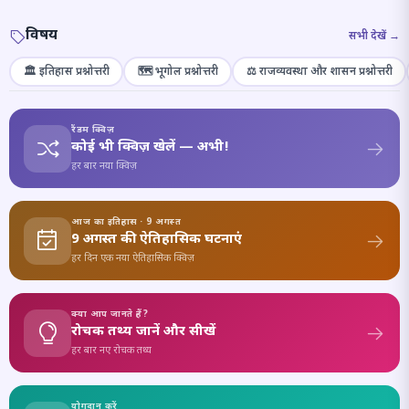
विषय
सभी देखें →
🏛️ इतिहास प्रश्नोत्तरी
🗺️ भूगोल प्रश्नोत्तरी
⚖️ राजव्यवस्था और शासन प्रश्नोत्तरी
रैंडम क्विज़
कोई भी क्विज़ खेलें — अभी!
हर बार नया क्विज़
आज का इतिहास · 9 अगस्त
9 अगस्त की ऐतिहासिक घटनाएं
हर दिन एक नया ऐतिहासिक क्विज़
क्या आप जानते हैं?
रोचक तथ्य जानें और सीखें
हर बार नए रोचक तथ्य
योगदान करें