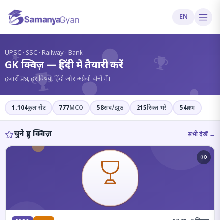
EN
?
UPSC · SSC · Railway · Bank
GK क्विज़ — हिंदी में तैयारी करें
हज़ारों प्रश्न, हर विषय, हिंदी और अंग्रेज़ी दोनों में।
1,104
कुल सेट
777
MCQ
58
सच/झूठ
215
रिक्त भरें
54
क्रम
चुने हुए क्विज़
सभी देखें →