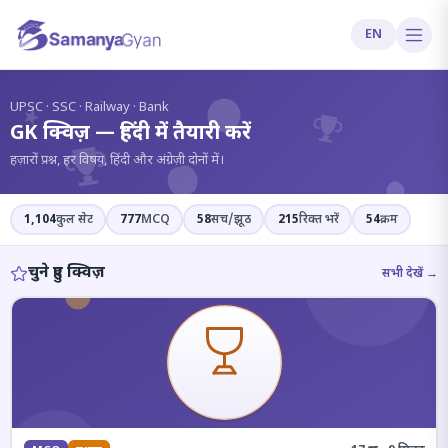
EN
?
UPSC · SSC · Railway · Bank
GK क्विज़ — हिंदी में तैयारी करें
हज़ारों प्रश्न, हर विषय, हिंदी और अंग्रेज़ी दोनों में।
1,104
कुल सेट
777
MCQ
58
सच/झूठ
215
रिक्त भरें
54
क्रम
चुने हुए क्विज़
सभी देखें →