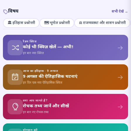
विषय
सभी देखें →
🏛️ इतिहास प्रश्नोत्तरी
🗺️ भूगोल प्रश्नोत्तरी
⚖️ राजव्यवस्था और शासन प्रश्नोत्तरी
रैंडम क्विज़
कोई भी क्विज़ खेलें — अभी!
हर बार नया क्विज़
आज का इतिहास · 9 अगस्त
9 अगस्त की ऐतिहासिक घटनाएं
हर दिन एक नया ऐतिहासिक क्विज़
क्या आप जानते हैं?
रोचक तथ्य जानें और सीखें
हर बार नए रोचक तथ्य
योगदान करें