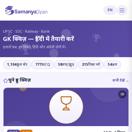
EN
?
UPSC · SSC · Railway · Bank
GK क्विज़ — हिंदी में तैयारी करें
हज़ारों प्रश्न, हर विषय, हिंदी और अंग्रेज़ी दोनों में।
1,104
कुल सेट
777
MCQ
58
सच/झूठ
215
रिक्त भरें
54
क्रम
चुने हुए क्विज़
सभी देखें →