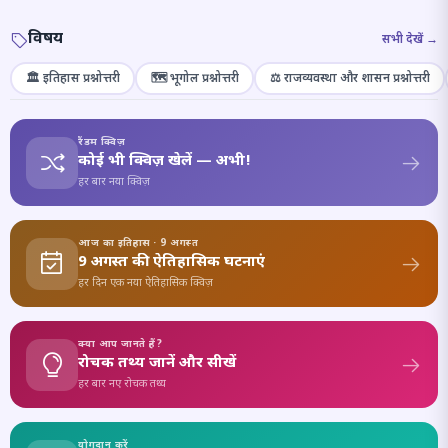
विषय
सभी देखें →
🏛️ इतिहास प्रश्नोत्तरी
🗺️ भूगोल प्रश्नोत्तरी
⚖️ राजव्यवस्था और शासन प्रश्नोत्तरी
रैंडम क्विज़
कोई भी क्विज़ खेलें — अभी!
हर बार नया क्विज़
आज का इतिहास · 9 अगस्त
9 अगस्त की ऐतिहासिक घटनाएं
हर दिन एक नया ऐतिहासिक क्विज़
क्या आप जानते हैं?
रोचक तथ्य जानें और सीखें
हर बार नए रोचक तथ्य
योगदान करें