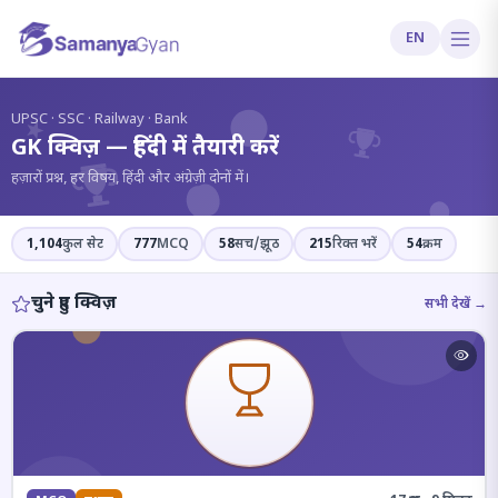
EN
?
UPSC · SSC · Railway · Bank
GK क्विज़ — हिंदी में तैयारी करें
हज़ारों प्रश्न, हर विषय, हिंदी और अंग्रेज़ी दोनों में।
1,104
कुल सेट
777
MCQ
58
सच/झूठ
215
रिक्त भरें
54
क्रम
चुने हुए क्विज़
सभी देखें →