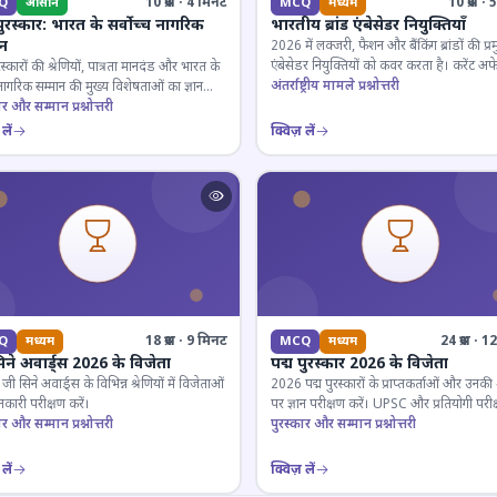
10 प्रश्न · 4 मिनट
10 प्रश्न 
Q
आसान
MCQ
मध्यम
पुरस्कार: भारत के सर्वोच्च नागरिक
भारतीय ब्रांड एंबेसेडर नियुक्तियाँ
ान
2026 में लक्जरी, फैशन और बैंकिंग ब्रांडों की प्र
एंबेसेडर नियुक्तियों को कवर करता है। करेंट अफे
रस्कारों की श्रेणियों, पात्रता मानदंड और भारत के
लिए जरूरी।
अंतर्राष्ट्रीय मामले प्रश्नोत्तरी
 नागरिक सम्मान की मुख्य विशेषताओं का ज्ञान
ार और सम्मान प्रश्नोत्तरी
लें
क्विज़ लें
18 प्रश्न · 9 मिनट
24 प्रश्न · 
Q
मध्यम
MCQ
मध्यम
िने अवार्ड्स 2026 के विजेता
पद्म पुरस्कार 2026 के विजेता
 सिने अवार्ड्स के विभिन्न श्रेणियों में विजेताओं
2026 पद्म पुरस्कारों के प्राप्तकर्ताओं और उनकी श्
कारी परीक्षण करें।
पर ज्ञान परीक्षण करें। UPSC और प्रतियोगी परीक
ार और सम्मान प्रश्नोत्तरी
के लिए महत्वपूर्ण।
पुरस्कार और सम्मान प्रश्नोत्तरी
लें
क्विज़ लें