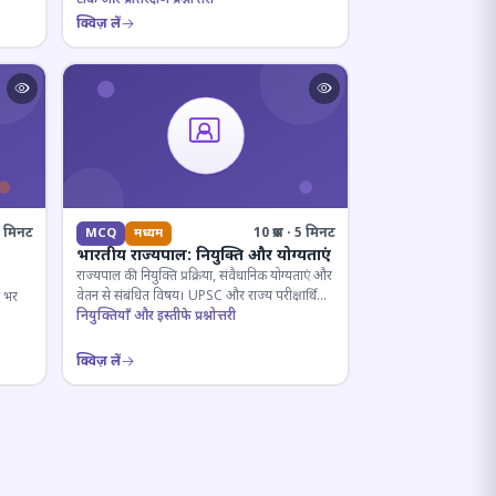
क्विज़ लें
· 6 मिनट
10 प्रश्न · 5 मिनट
MCQ
मध्यम
भारतीय राज्यपाल: नियुक्ति और योग्यताएं
राज्यपाल की नियुक्ति प्रक्रिया, संवैधानिक योग्यताएं और
वेतन से संबंधित विषय। UPSC और राज्य परीक्षार्थियों
ष भर
के लिए महत्वपूर्ण।
नियुक्तियाँ और इस्तीफे प्रश्नोत्तरी
क्विज़ लें