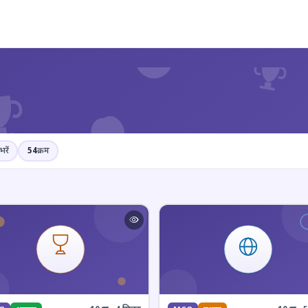
?
भरें
54
क्रम