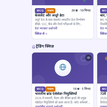
20 प्रश्न · 10 मिनट
MCQ
मध्यम
MC
केसलेट और अधूरे डेटा
बार,
अधूरे डेटा के साथ केसलेट-आधारित डेटा विश्लेषण
बार, प
सीखें। SSC, बैंक और रेलवे परीक्षाओं के लिए
विकसित
महत्वपूर्ण।
डेटा व्याख्या प्रश्नोत्तरी
डेटा व्य
क्विज़ लें
क्विज़ 
ट्रेंडिंग क्विज़
10 प्रश्न · 5 मिनट
MCQ
मध्यम
MC
भारतीय ब्रांड एंबेसेडर नियुक्तियाँ
72वें
2026 में लक्जरी, फैशन और बैंकिंग ब्रांडों की प्रमुख
2026 मे
एंबेसेडर नियुक्तियों को कवर करता है। करेंट अफेयर्स के
विजेता
लिए जरूरी।
अंतर्राष्ट्रीय मामले प्रश्नोत्तरी
पुरस्क