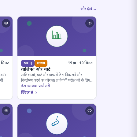
और देखें →
10 मिनट
19 प्रश्न · 10 मिनट
MCQ
मध्यम
तालिका और चार्ट
करें।
तालिकाओं, चार्ट और ग्राफ से डेटा निकालने और
ोगी।
विश्लेषण करने का कौशल। प्रतियोगी परीक्षाओं के लिए
अनिवार्य।
डेटा व्याख्या प्रश्नोत्तरी
क्विज़ लें