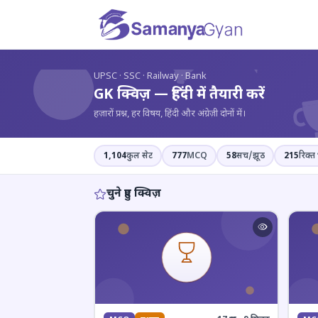
?
UPSC · SSC · Railway · Bank
GK क्विज़ — हिंदी में तैयारी करें
हज़ारों प्रश्न, हर विषय, हिंदी और अंग्रेज़ी दोनों में।
1,104
कुल सेट
777
MCQ
58
सच/झूठ
215
रिक्त 
चुने हुए क्विज़