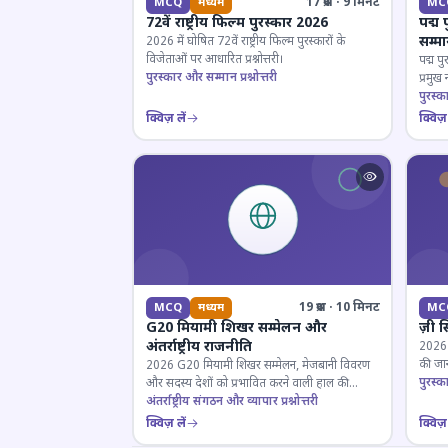
17 प्रश्न · 9 मिनट
MCQ
मध्यम
MC
72वें राष्ट्रीय फिल्म पुरस्कार 2026
पद्म 
सम्म
2026 में घोषित 72वें राष्ट्रीय फिल्म पुरस्कारों के
विजेताओं पर आधारित प्रश्नोत्तरी।
पद्म पु
पुरस्कार और सम्मान प्रश्नोत्तरी
प्रमुख
परखें।
पुरस्क
क्विज़ लें
क्विज़ 
19 प्रश्न · 10 मिनट
MCQ
मध्यम
MC
G20 मियामी शिखर सम्मेलन और
ज़ी स
अंतर्राष्ट्रीय राजनीति
2026 जी
की जान
2026 G20 मियामी शिखर सम्मेलन, मेजबानी विवरण
पुरस्क
और सदस्य देशों को प्रभावित करने वाली हाल की
राजनयिक घटनाओं पर ज्ञान परीक्षण करें।
अंतर्राष्ट्रीय संगठन और व्यापार प्रश्नोत्तरी
क्विज़ लें
क्विज़ 