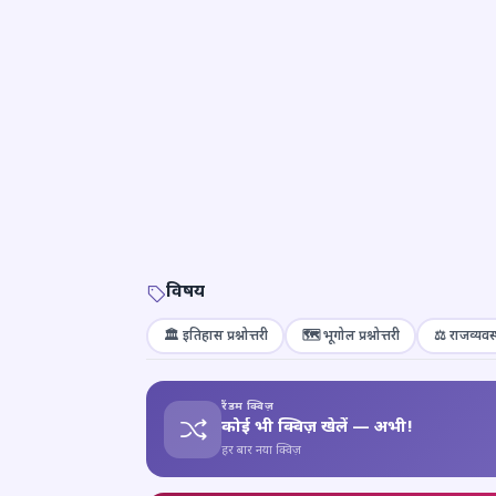
विषय
🏛️ इतिहास प्रश्नोत्तरी
🗺️ भूगोल प्रश्नोत्तरी
⚖️ राजव्यवस्
रैंडम क्विज़
कोई भी क्विज़ खेलें — अभी!
हर बार नया क्विज़