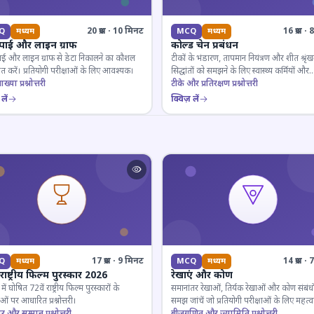
20 प्रश्न · 10 मिनट
16 प्रश्न 
Q
मध्यम
MCQ
मध्यम
 पाई और लाइन ग्राफ
कोल्ड चेन प्रबंधन
ाई और लाइन ग्राफ से डेटा निकालने का कौशल
टीकों के भंडारण, तापमान नियंत्रण और शीत श्रृंख
 करें। प्रतियोगी परीक्षाओं के लिए आवश्यक।
सिद्धांतों को समझने के लिए स्वास्थ्य कर्मियों और
ाख्या प्रश्नोत्तरी
परीक्षार्थियों के लिए महत्वपूर्ण।
टीके और प्रतिरक्षण प्रश्नोत्तरी
लें
क्विज़ लें
17 प्रश्न · 9 मिनट
14 प्रश्न 
Q
मध्यम
MCQ
मध्यम
 राष्ट्रीय फिल्म पुरस्कार 2026
रेखाएं और कोण
ं घोषित 72वें राष्ट्रीय फिल्म पुरस्कारों के
समानांतर रेखाओं, तिर्यक रेखाओं और कोण संबंधो
ओं पर आधारित प्रश्नोत्तरी।
समझ जांचें जो प्रतियोगी परीक्षाओं के लिए महत्वपूर
ार और सम्मान प्रश्नोत्तरी
बीजगणित और ज्यामिति प्रश्नोत्तरी