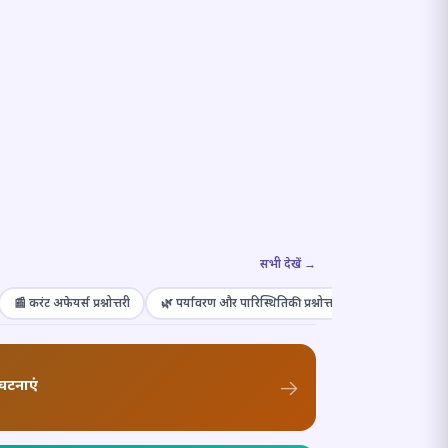
सभी देखें →
📰 करंट अफेयर्स प्रश्नोत्तरी
🌿 पर्यावरण और पारिस्थितिकी प्रश्नोत्तरी
🎭 संस्कृति और कल
घटनाएं