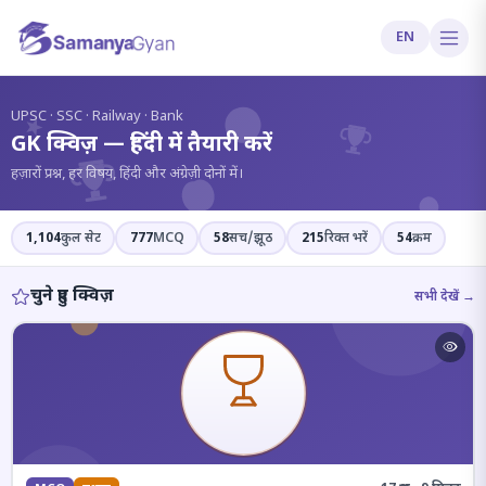
EN
?
UPSC · SSC · Railway · Bank
GK क्विज़ — हिंदी में तैयारी करें
हज़ारों प्रश्न, हर विषय, हिंदी और अंग्रेज़ी दोनों में।
1,104
कुल सेट
777
MCQ
58
सच/झूठ
215
रिक्त भरें
54
क्रम
चुने हुए क्विज़
सभी देखें →