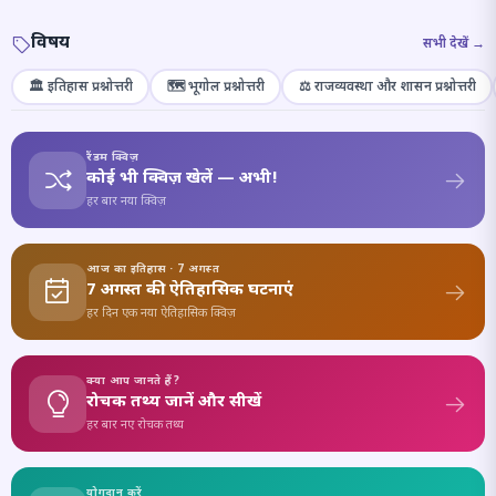
विषय
सभी देखें →
🏛️ इतिहास प्रश्नोत्तरी
🗺️ भूगोल प्रश्नोत्तरी
⚖️ राजव्यवस्था और शासन प्रश्नोत्तरी
रैंडम क्विज़
कोई भी क्विज़ खेलें — अभी!
हर बार नया क्विज़
आज का इतिहास · 7 अगस्त
7 अगस्त की ऐतिहासिक घटनाएं
हर दिन एक नया ऐतिहासिक क्विज़
क्या आप जानते हैं?
रोचक तथ्य जानें और सीखें
हर बार नए रोचक तथ्य
योगदान करें