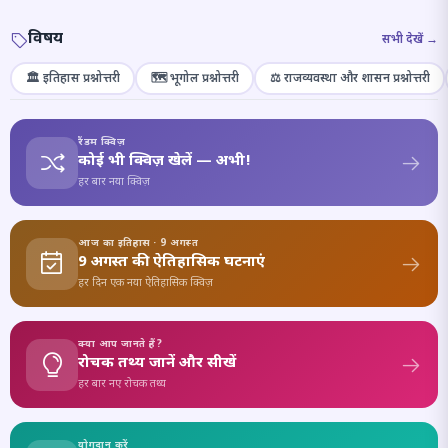
विषय
सभी देखें →
🏛️ इतिहास प्रश्नोत्तरी
🗺️ भूगोल प्रश्नोत्तरी
⚖️ राजव्यवस्था और शासन प्रश्नोत्तरी
रैंडम क्विज़
कोई भी क्विज़ खेलें — अभी!
हर बार नया क्विज़
आज का इतिहास · 9 अगस्त
9 अगस्त की ऐतिहासिक घटनाएं
हर दिन एक नया ऐतिहासिक क्विज़
क्या आप जानते हैं?
रोचक तथ्य जानें और सीखें
हर बार नए रोचक तथ्य
योगदान करें