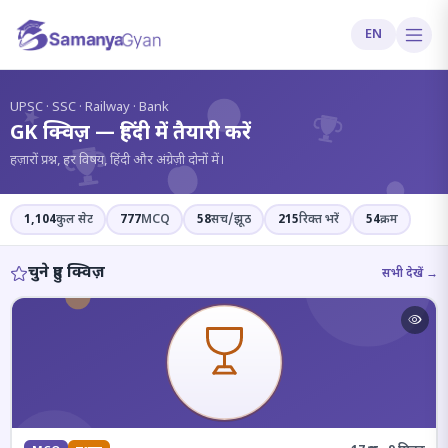
EN
?
UPSC · SSC · Railway · Bank
GK क्विज़ — हिंदी में तैयारी करें
हज़ारों प्रश्न, हर विषय, हिंदी और अंग्रेज़ी दोनों में।
1,104
कुल सेट
777
MCQ
58
सच/झूठ
215
रिक्त भरें
54
क्रम
चुने हुए क्विज़
सभी देखें →