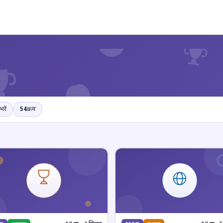
?
भरें
54
क्रम