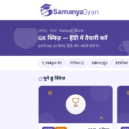
?
UPSC · SSC · Railway · Bank
GK क्विज़ — हिंदी में तैयारी करें
हज़ारों प्रश्न, हर विषय, हिंदी और अंग्रेज़ी दोनों में।
1,104
कुल सेट
777
MCQ
58
सच/झूठ
215
रिक्त 
चुने हुए क्विज़