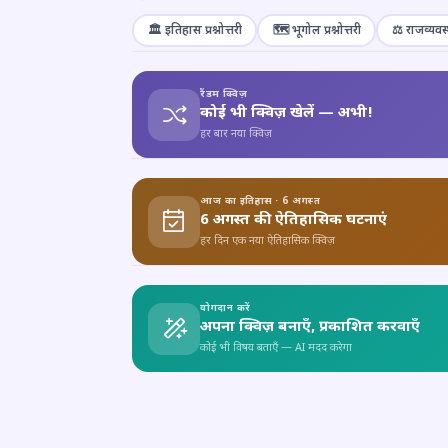
🏛️ इतिहास प्रश्नोत्तरी
🗺️ भूगोल प्रश्नोत्तरी
⚖️ राजव्यवस्
रैंडम क्विज़
कोई भी क्विज़ खेलें — अभी!
हर बार नया क्विज़
आज का इतिहास · 6 अगस्त
6 अगस्त की ऐतिहासिक घटनाएं
हर दिन एक नया ऐतिहासिक क्विज़
योगदान करें
अपना क्विज़ बनाएँ, प्रकाशित करवाएँ
कोई भी विषय बताएँ — AI मदद करेगा