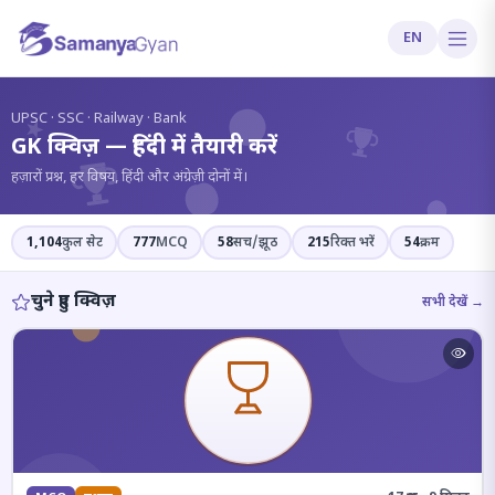
EN
?
UPSC · SSC · Railway · Bank
GK क्विज़ — हिंदी में तैयारी करें
हज़ारों प्रश्न, हर विषय, हिंदी और अंग्रेज़ी दोनों में।
1,104
कुल सेट
777
MCQ
58
सच/झूठ
215
रिक्त भरें
54
क्रम
चुने हुए क्विज़
सभी देखें →