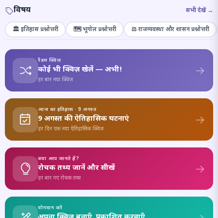
विषय
सभी देखें →
🏛️ इतिहास प्रश्नोत्तरी
🗺️ भूगोल प्रश्नोत्तरी
⚖️ राजव्यवस्था और शासन प्रश्नोत्तरी
रैंडम क्विज़
कोई भी क्विज़ खेलें — अभी!
हर बार नया क्विज़
आज का इतिहास · 9 अगस्त
9 अगस्त की ऐतिहासिक घटनाएं
हर दिन एक नया ऐतिहासिक क्विज़
क्या आप जानते हैं?
रोचक तथ्य जानें और सीखें
हर बार नए रोचक तथ्य
योगदान करें
अपना क्विज़ बनाएँ, प्रकाशित करवाएँ