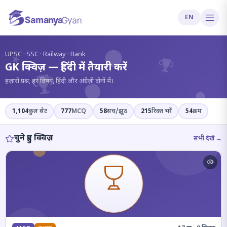
EN
?
UPSC · SSC · Railway · Bank
GK क्विज़ — हिंदी में तैयारी करें
हज़ारों प्रश्न, हर विषय, हिंदी और अंग्रेज़ी दोनों में।
1,104
कुल सेट
777
MCQ
58
सच/झूठ
215
रिक्त भरें
54
क्रम
चुने हुए क्विज़
सभी देखें →