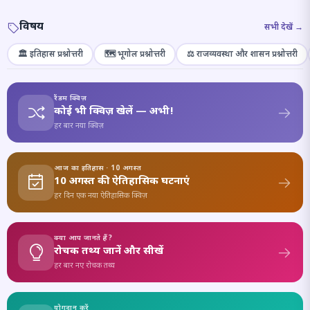
विषय
सभी देखें →
🏛️ इतिहास प्रश्नोत्तरी
🗺️ भूगोल प्रश्नोत्तरी
⚖️ राजव्यवस्था और शासन प्रश्नोत्तरी
रैंडम क्विज़
कोई भी क्विज़ खेलें — अभी!
हर बार नया क्विज़
आज का इतिहास · 10 अगस्त
10 अगस्त की ऐतिहासिक घटनाएं
हर दिन एक नया ऐतिहासिक क्विज़
क्या आप जानते हैं?
रोचक तथ्य जानें और सीखें
हर बार नए रोचक तथ्य
योगदान करें