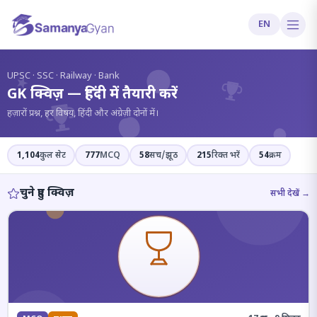
EN
?
UPSC · SSC · Railway · Bank
GK क्विज़ — हिंदी में तैयारी करें
हज़ारों प्रश्न, हर विषय, हिंदी और अंग्रेज़ी दोनों में।
1,104
कुल सेट
777
MCQ
58
सच/झूठ
215
रिक्त भरें
54
क्रम
चुने हुए क्विज़
सभी देखें →