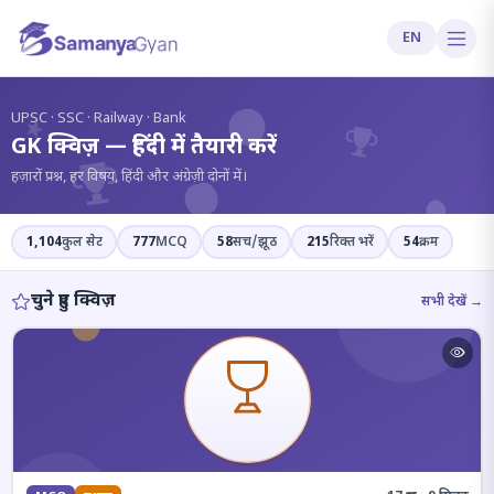
EN
?
UPSC · SSC · Railway · Bank
GK क्विज़ — हिंदी में तैयारी करें
हज़ारों प्रश्न, हर विषय, हिंदी और अंग्रेज़ी दोनों में।
1,104
कुल सेट
777
MCQ
58
सच/झूठ
215
रिक्त भरें
54
क्रम
चुने हुए क्विज़
सभी देखें →