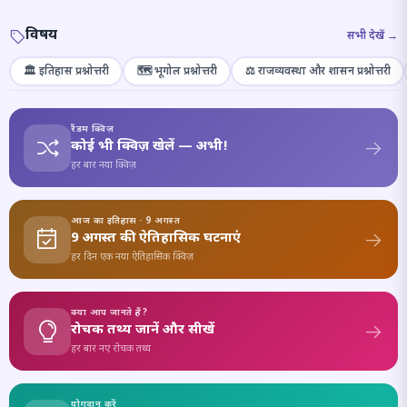
विषय
सभी देखें →
🏛️ इतिहास प्रश्नोत्तरी
🗺️ भूगोल प्रश्नोत्तरी
⚖️ राजव्यवस्था और शासन प्रश्नोत्तरी
रैंडम क्विज़
कोई भी क्विज़ खेलें — अभी!
हर बार नया क्विज़
आज का इतिहास · 9 अगस्त
9 अगस्त की ऐतिहासिक घटनाएं
हर दिन एक नया ऐतिहासिक क्विज़
क्या आप जानते हैं?
रोचक तथ्य जानें और सीखें
हर बार नए रोचक तथ्य
योगदान करें