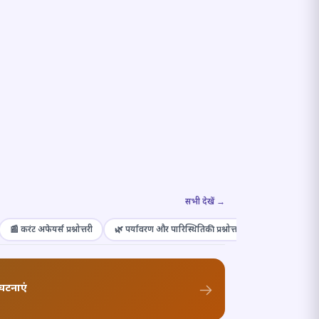
सभी देखें →
📰 करंट अफेयर्स प्रश्नोत्तरी
🌿 पर्यावरण और पारिस्थितिकी प्रश्नोत्तरी
🎭 संस्कृति और कल
घटनाएं