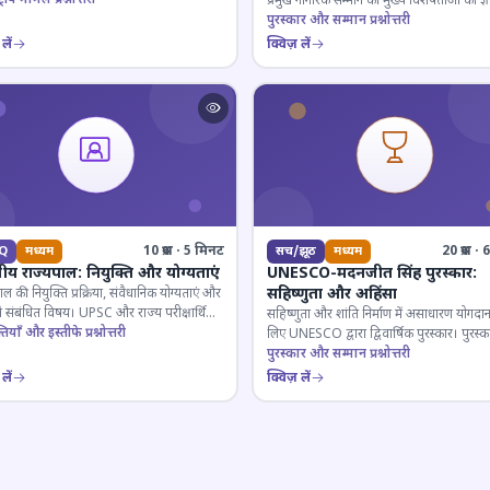
प्रमुख नागरिक सम्मान की मुख्य विशेषताओं का ज्ञ
परखें।
पुरस्कार और सम्मान प्रश्नोत्तरी
लें
क्विज़ लें
10 प्रश्न · 5 मिनट
20 प्रश्न 
Q
मध्यम
सच/झूठ
मध्यम
ीय राज्यपाल: नियुक्ति और योग्यताएं
UNESCO-मदनजीत सिंह पुरस्कार:
सहिष्णुता और अहिंसा
ाल की नियुक्ति प्रक्रिया, संवैधानिक योग्यताएं और
े संबंधित विषय। UPSC और राज्य परीक्षार्थियों
सहिष्णुता और शांति निर्माण में असाधारण योगदान
 महत्वपूर्ण।
ियाँ और इस्तीफे प्रश्नोत्तरी
लिए UNESCO द्वारा द्विवार्षिक पुरस्कार। पुरस्क
इतिहास और प्राप्तकर्ता।
पुरस्कार और सम्मान प्रश्नोत्तरी
लें
क्विज़ लें