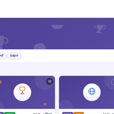
?
भरें
54
क्रम