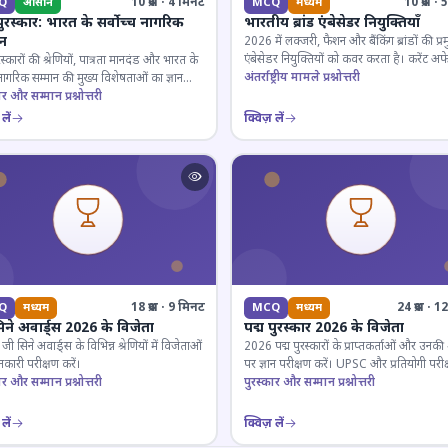
10 प्रश्न · 4 मिनट
10 प्रश्न 
Q
आसान
MCQ
मध्यम
पुरस्कार: भारत के सर्वोच्च नागरिक
भारतीय ब्रांड एंबेसेडर नियुक्तियाँ
ान
2026 में लक्जरी, फैशन और बैंकिंग ब्रांडों की प्र
एंबेसेडर नियुक्तियों को कवर करता है। करेंट अफे
रस्कारों की श्रेणियों, पात्रता मानदंड और भारत के
लिए जरूरी।
अंतर्राष्ट्रीय मामले प्रश्नोत्तरी
 नागरिक सम्मान की मुख्य विशेषताओं का ज्ञान
ार और सम्मान प्रश्नोत्तरी
लें
क्विज़ लें
18 प्रश्न · 9 मिनट
24 प्रश्न · 
Q
मध्यम
MCQ
मध्यम
िने अवार्ड्स 2026 के विजेता
पद्म पुरस्कार 2026 के विजेता
 सिने अवार्ड्स के विभिन्न श्रेणियों में विजेताओं
2026 पद्म पुरस्कारों के प्राप्तकर्ताओं और उनकी श्
कारी परीक्षण करें।
पर ज्ञान परीक्षण करें। UPSC और प्रतियोगी परीक
ार और सम्मान प्रश्नोत्तरी
के लिए महत्वपूर्ण।
पुरस्कार और सम्मान प्रश्नोत्तरी
लें
क्विज़ लें