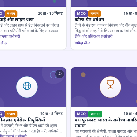
20 प्रश्न · 10 मिनट
16 प्रश्न 
Q
मध्यम
MCQ
मध्यम
 पाई और लाइन ग्राफ
कोल्ड चेन प्रबंधन
ाई और लाइन ग्राफ से डेटा निकालने का कौशल
टीकों के भंडारण, तापमान नियंत्रण और शीत श्रृंख
 करें। प्रतियोगी परीक्षाओं के लिए आवश्यक।
सिद्धांतों को समझने के लिए स्वास्थ्य कर्मियों और
ाख्या प्रश्नोत्तरी
परीक्षार्थियों के लिए महत्वपूर्ण।
टीके और प्रतिरक्षण प्रश्नोत्तरी
लें
क्विज़ लें
10 प्रश्न · 5 मिनट
10 प्रश्न 
Q
मध्यम
MCQ
आसान
य ब्रांड एंबेसेडर नियुक्तियाँ
पद्म पुरस्कार: भारत के सर्वोच्च नागर
सम्मान
ें लक्जरी, फैशन और बैंकिंग ब्रांडों की प्रमुख
डर नियुक्तियों को कवर करता है। करेंट अफेयर्स के
पद्म पुरस्कारों की श्रेणियों, पात्रता मानदंड और भ
रूरी।
्ट्रीय मामले प्रश्नोत्तरी