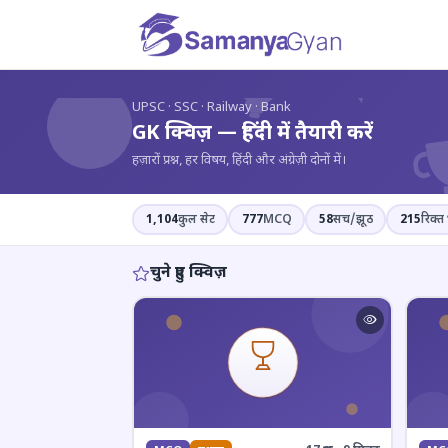
?
UPSC · SSC · Railway · Bank
GK क्विज़ — हिंदी में तैयारी करें
हज़ारों प्रश्न, हर विषय, हिंदी और अंग्रेज़ी दोनों में।
1,104
कुल सेट
777
MCQ
58
सच/झूठ
215
रिक्त 
चुने हुए क्विज़