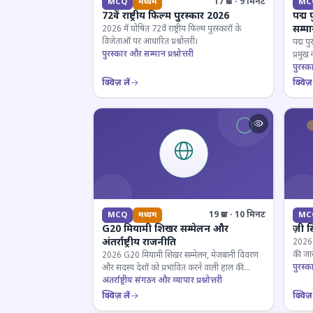
17 प्रश्न · 9 मिनट
MCQ
मध्यम
MC
72वें राष्ट्रीय फिल्म पुरस्कार 2026
पद्म 
सम्म
2026 में घोषित 72वें राष्ट्रीय फिल्म पुरस्कारों के
विजेताओं पर आधारित प्रश्नोत्तरी।
पद्म पु
पुरस्कार और सम्मान प्रश्नोत्तरी
प्रमुख
परखें।
पुरस्क
क्विज़ लें
क्विज़ 
19 प्रश्न · 10 मिनट
MCQ
मध्यम
MC
G20 मियामी शिखर सम्मेलन और
ज़ी स
अंतर्राष्ट्रीय राजनीति
2026 जी
की जान
2026 G20 मियामी शिखर सम्मेलन, मेजबानी विवरण
पुरस्क
और सदस्य देशों को प्रभावित करने वाली हाल की
राजनयिक घटनाओं पर ज्ञान परीक्षण करें।
अंतर्राष्ट्रीय संगठन और व्यापार प्रश्नोत्तरी
क्विज़ लें
क्विज़ 