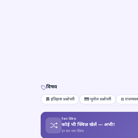
विषय
🏛️ इतिहास प्रश्नोत्तरी
🗺️ भूगोल प्रश्नोत्तरी
⚖️ राजव्यवस्
रैंडम क्विज़
कोई भी क्विज़ खेलें — अभी!
हर बार नया क्विज़