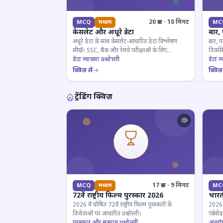
20 प्रश्न · 10 मिनट
MCQ
मध्यम
MC
केसलेट और अधूरे डेटा
बार,
अधूरे डेटा के साथ केसलेट-आधारित डेटा विश्लेषण
बार, प
सीखें। SSC, बैंक और रेलवे परीक्षाओं के लिए
विकसित
महत्वपूर्ण।
डेटा व्याख्या प्रश्नोत्तरी
डेटा व्य
क्विज़ लें
क्विज़ 
ट्रेंडिंग क्विज़
17 प्रश्न · 9 मिनट
MCQ
मध्यम
MC
72वें राष्ट्रीय फिल्म पुरस्कार 2026
भारती
2026 में घोषित 72वें राष्ट्रीय फिल्म पुरस्कारों के
2026 म
विजेताओं पर आधारित प्रश्नोत्तरी।
एंबेसे
पुरस्कार और सम्मान प्रश्नोत्तरी
लिए ज
अंतर्राष