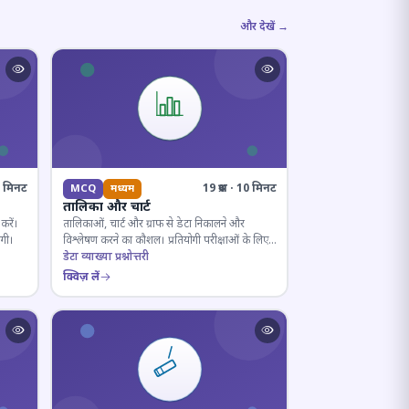
और देखें →
10 मिनट
19 प्रश्न · 10 मिनट
MCQ
मध्यम
तालिका और चार्ट
करें।
तालिकाओं, चार्ट और ग्राफ से डेटा निकालने और
ोगी।
विश्लेषण करने का कौशल। प्रतियोगी परीक्षाओं के लिए
अनिवार्य।
डेटा व्याख्या प्रश्नोत्तरी
क्विज़ लें