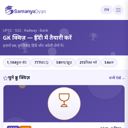
EN
?
UPSC · SSC · Railway · Bank
GK क्विज़ — हिंदी में तैयारी करें
हज़ारों प्रश्न, हर विषय, हिंदी और अंग्रेज़ी दोनों में।
1,104
कुल सेट
777
MCQ
58
सच/झूठ
215
रिक्त भरें
54
क्रम
चुने हुए क्विज़
सभी देखें →