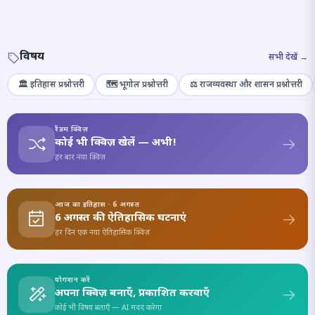
विषय
सभी देखें →
🏛️ इतिहास प्रश्नोत्तरी
🗺️ भूगोल प्रश्नोत्तरी
⚖️ राजव्यवस्था और शासन प्रश्नोत्तरी
रैंडम क्विज़
कोई भी क्विज़ खेलें — अभी!
हर बार नया क्विज़
आज का इतिहास · 6 अगस्त
6 अगस्त की ऐतिहासिक घटनाएं
हर दिन एक नया ऐतिहासिक क्विज़
योगदान करें
अपना क्विज़ बनाएँ, प्रकाशित करवाएँ
कोई भी विषय बताएँ — AI मदद करेगा