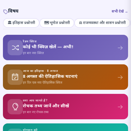
विषय
सभी देखें →
🏛️ इतिहास प्रश्नोत्तरी
🗺️ भूगोल प्रश्नोत्तरी
⚖️ राजव्यवस्था और शासन प्रश्नोत्तरी
रैंडम क्विज़
कोई भी क्विज़ खेलें — अभी!
हर बार नया क्विज़
आज का इतिहास · 8 अगस्त
8 अगस्त की ऐतिहासिक घटनाएं
हर दिन एक नया ऐतिहासिक क्विज़
क्या आप जानते हैं?
रोचक तथ्य जानें और सीखें
हर बार नए रोचक तथ्य
योगदान करें