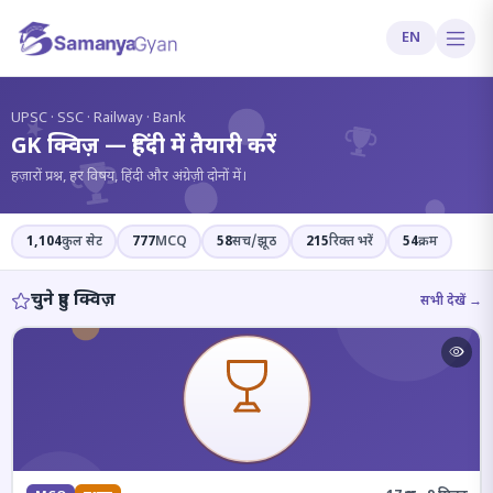
EN
?
UPSC · SSC · Railway · Bank
GK क्विज़ — हिंदी में तैयारी करें
हज़ारों प्रश्न, हर विषय, हिंदी और अंग्रेज़ी दोनों में।
1,104
कुल सेट
777
MCQ
58
सच/झूठ
215
रिक्त भरें
54
क्रम
चुने हुए क्विज़
सभी देखें →