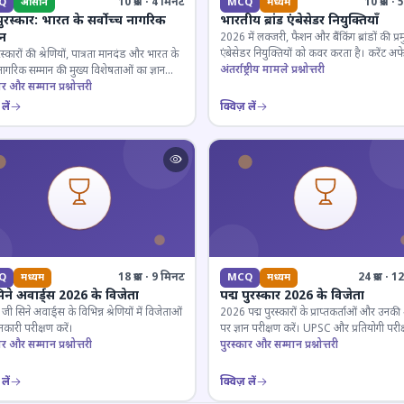
10 प्रश्न · 4 मिनट
10 प्रश्न 
Q
आसान
MCQ
मध्यम
पुरस्कार: भारत के सर्वोच्च नागरिक
भारतीय ब्रांड एंबेसेडर नियुक्तियाँ
ान
2026 में लक्जरी, फैशन और बैंकिंग ब्रांडों की प्र
एंबेसेडर नियुक्तियों को कवर करता है। करेंट अफे
रस्कारों की श्रेणियों, पात्रता मानदंड और भारत के
लिए जरूरी।
अंतर्राष्ट्रीय मामले प्रश्नोत्तरी
 नागरिक सम्मान की मुख्य विशेषताओं का ज्ञान
ार और सम्मान प्रश्नोत्तरी
लें
क्विज़ लें
18 प्रश्न · 9 मिनट
24 प्रश्न · 
Q
मध्यम
MCQ
मध्यम
िने अवार्ड्स 2026 के विजेता
पद्म पुरस्कार 2026 के विजेता
 सिने अवार्ड्स के विभिन्न श्रेणियों में विजेताओं
2026 पद्म पुरस्कारों के प्राप्तकर्ताओं और उनकी श्
कारी परीक्षण करें।
पर ज्ञान परीक्षण करें। UPSC और प्रतियोगी परीक
ार और सम्मान प्रश्नोत्तरी
के लिए महत्वपूर्ण।
पुरस्कार और सम्मान प्रश्नोत्तरी
लें
क्विज़ लें