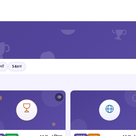
?
भरें
54
क्रम