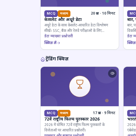
20 प्रश्न · 10 मिनट
MCQ
मध्यम
MC
केसलेट और अधूरे डेटा
बार,
अधूरे डेटा के साथ केसलेट-आधारित डेटा विश्लेषण
बार, प
सीखें। SSC, बैंक और रेलवे परीक्षाओं के लिए
विकसित
महत्वपूर्ण।
डेटा व्याख्या प्रश्नोत्तरी
डेटा व्य
क्विज़ लें
क्विज़ 
ट्रेंडिंग क्विज़
17 प्रश्न · 9 मिनट
MCQ
मध्यम
MC
72वें राष्ट्रीय फिल्म पुरस्कार 2026
भारती
2026 में घोषित 72वें राष्ट्रीय फिल्म पुरस्कारों के
2026 म
विजेताओं पर आधारित प्रश्नोत्तरी।
एंबेसे
पुरस्कार और सम्मान प्रश्नोत्तरी
लिए ज
अंतर्राष