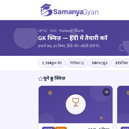
?
UPSC · SSC · Railway · Bank
GK क्विज़ — हिंदी में तैयारी करें
हज़ारों प्रश्न, हर विषय, हिंदी और अंग्रेज़ी दोनों में।
1,104
कुल सेट
777
MCQ
58
सच/झूठ
215
रिक्त 
चुने हुए क्विज़