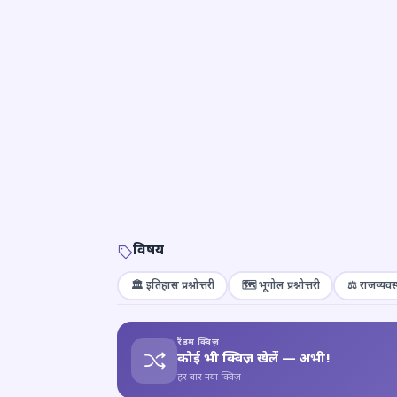
विषय
🏛️ इतिहास प्रश्नोत्तरी
🗺️ भूगोल प्रश्नोत्तरी
⚖️ राजव्यवस्
रैंडम क्विज़
कोई भी क्विज़ खेलें — अभी!
हर बार नया क्विज़