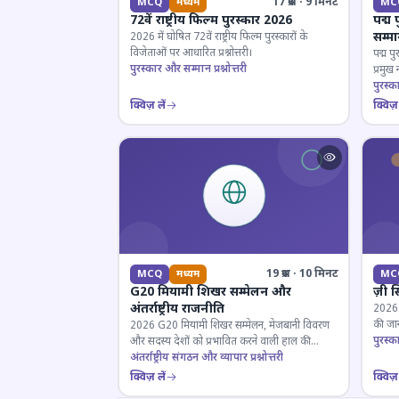
17 प्रश्न · 9 मिनट
MCQ
मध्यम
MC
72वें राष्ट्रीय फिल्म पुरस्कार 2026
पद्म 
सम्म
2026 में घोषित 72वें राष्ट्रीय फिल्म पुरस्कारों के
विजेताओं पर आधारित प्रश्नोत्तरी।
पद्म पु
पुरस्कार और सम्मान प्रश्नोत्तरी
प्रमुख
परखें।
पुरस्क
क्विज़ लें
क्विज़ 
19 प्रश्न · 10 मिनट
MCQ
मध्यम
MC
G20 मियामी शिखर सम्मेलन और
ज़ी स
अंतर्राष्ट्रीय राजनीति
2026 जी
की जान
2026 G20 मियामी शिखर सम्मेलन, मेजबानी विवरण
पुरस्क
और सदस्य देशों को प्रभावित करने वाली हाल की
राजनयिक घटनाओं पर ज्ञान परीक्षण करें।
अंतर्राष्ट्रीय संगठन और व्यापार प्रश्नोत्तरी
क्विज़ लें
क्विज़ 