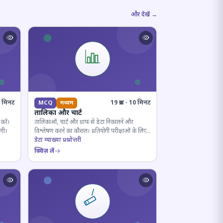
और देखें →
10 मिनट
19 प्रश्न · 10 मिनट
MCQ
मध्यम
तालिका और चार्ट
करें।
तालिकाओं, चार्ट और ग्राफ से डेटा निकालने और
ोगी।
विश्लेषण करने का कौशल। प्रतियोगी परीक्षाओं के लिए
अनिवार्य।
डेटा व्याख्या प्रश्नोत्तरी
क्विज़ लें