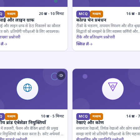
20 प्रश्न · 10 मिनट
16 प्रश्न 
Q
मध्यम
MCQ
मध्यम
 पाई और लाइन ग्राफ
कोल्ड चेन प्रबंधन
ाई और लाइन ग्राफ से डेटा निकालने का कौशल
टीकों के भंडारण, तापमान नियंत्रण और शीत श्रृंख
 करें। प्रतियोगी परीक्षाओं के लिए आवश्यक।
सिद्धांतों को समझने के लिए स्वास्थ्य कर्मियों और
ाख्या प्रश्नोत्तरी
परीक्षार्थियों के लिए महत्वपूर्ण।
टीके और प्रतिरक्षण प्रश्नोत्तरी
लें
क्विज़ लें
10 प्रश्न · 5 मिनट
14 प्रश्न 
Q
मध्यम
MCQ
मध्यम
य ब्रांड एंबेसेडर नियुक्तियाँ
रेखाएं और कोण
ें लक्जरी, फैशन और बैंकिंग ब्रांडों की प्रमुख
समानांतर रेखाओं, तिर्यक रेखाओं और कोण संबंधो
डर नियुक्तियों को कवर करता है। करेंट अफेयर्स के
समझ जांचें जो प्रतियोगी परीक्षाओं के लिए महत्वपूर
रूरी।
्ट्रीय मामले प्रश्नोत्तरी
बीजगणित और ज्यामिति प्रश्नोत्तरी