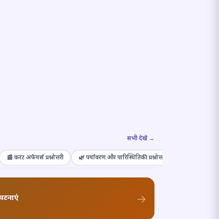
सभी देखें →
📰 करंट अफेयर्स प्रश्नोत्तरी
🌿 पर्यावरण और पारिस्थितिकी प्रश्नोत्तरी
🎭 संस्कृति और कल
घटनाएं