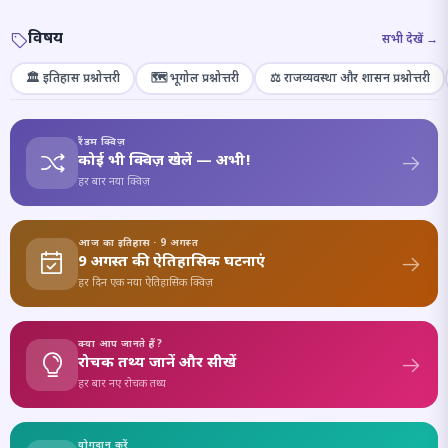
विषय
सभी देखें →
🏛️ इतिहास प्रश्नोत्तरी
🗺️ भूगोल प्रश्नोत्तरी
⚖️ राजव्यवस्था और शासन प्रश्नोत्तरी
रैंडम क्विज़
कोई भी क्विज़ खेलें — अभी!
हर बार नया क्विज़
आज का इतिहास · 9 अगस्त
9 अगस्त की ऐतिहासिक घटनाएं
हर दिन एक नया ऐतिहासिक क्विज़
क्या आप जानते हैं?
रोचक तथ्य जानें और सीखें
हर बार नए रोचक तथ्य
योगदान करें