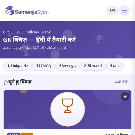
EN
?
UPSC · SSC · Railway · Bank
GK क्विज़ — हिंदी में तैयारी करें
हज़ारों प्रश्न, हर विषय, हिंदी और अंग्रेज़ी दोनों में।
1,104
कुल सेट
777
MCQ
58
सच/झूठ
215
रिक्त भरें
54
क्रम
चुने हुए क्विज़
सभी देखें →