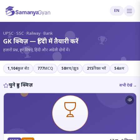
EN
?
UPSC · SSC · Railway · Bank
GK क्विज़ — हिंदी में तैयारी करें
हज़ारों प्रश्न, हर विषय, हिंदी और अंग्रेज़ी दोनों में।
1,104
कुल सेट
777
MCQ
58
सच/झूठ
215
रिक्त भरें
54
क्रम
चुने हुए क्विज़
सभी देखें →