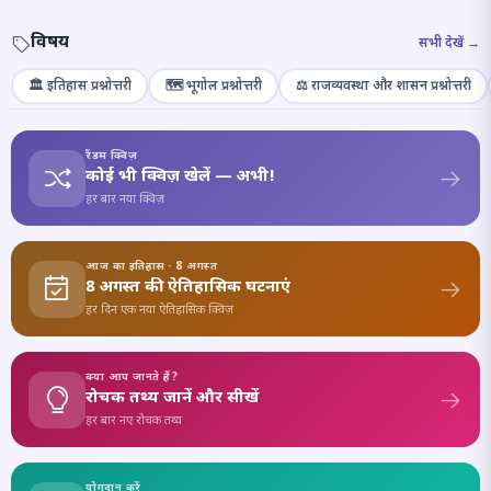
विषय
सभी देखें →
🏛️ इतिहास प्रश्नोत्तरी
🗺️ भूगोल प्रश्नोत्तरी
⚖️ राजव्यवस्था और शासन प्रश्नोत्तरी
रैंडम क्विज़
कोई भी क्विज़ खेलें — अभी!
हर बार नया क्विज़
आज का इतिहास · 8 अगस्त
8 अगस्त की ऐतिहासिक घटनाएं
हर दिन एक नया ऐतिहासिक क्विज़
क्या आप जानते हैं?
रोचक तथ्य जानें और सीखें
हर बार नए रोचक तथ्य
योगदान करें