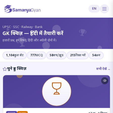
EN
?
UPSC · SSC · Railway · Bank
GK क्विज़ — हिंदी में तैयारी करें
हज़ारों प्रश्न, हर विषय, हिंदी और अंग्रेज़ी दोनों में।
1,104
कुल सेट
777
MCQ
58
सच/झूठ
215
रिक्त भरें
54
क्रम
चुने हुए क्विज़
सभी देखें →