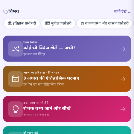
विषय
सभी देखें →
🏛️ इतिहास प्रश्नोत्तरी
🗺️ भूगोल प्रश्नोत्तरी
⚖️ राजव्यवस्था और शासन प्रश्नोत्तरी
रैंडम क्विज़
कोई भी क्विज़ खेलें — अभी!
हर बार नया क्विज़
आज का इतिहास · 8 अगस्त
8 अगस्त की ऐतिहासिक घटनाएं
हर दिन एक नया ऐतिहासिक क्विज़
क्या आप जानते हैं?
रोचक तथ्य जानें और सीखें
हर बार नए रोचक तथ्य
योगदान करें