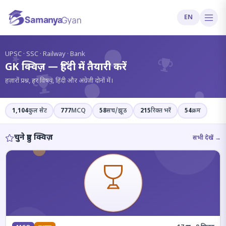
EN
?
UPSC · SSC · Railway · Bank
GK क्विज़ — हिंदी में तैयारी करें
हज़ारों प्रश्न, हर विषय, हिंदी और अंग्रेज़ी दोनों में।
1,104
कुल सेट
777
MCQ
58
सच/झूठ
215
रिक्त भरें
54
क्रम
चुने हुए क्विज़
सभी देखें →