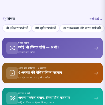
विषय
सभी देखें →
🏛️ इतिहास प्रश्नोत्तरी
🗺️ भूगोल प्रश्नोत्तरी
⚖️ राजव्यवस्था और शासन प्रश्नोत्तरी
रैंडम क्विज़
कोई भी क्विज़ खेलें — अभी!
हर बार नया क्विज़
आज का इतिहास · 6 अगस्त
6 अगस्त की ऐतिहासिक घटनाएं
हर दिन एक नया ऐतिहासिक क्विज़
योगदान करें
अपना क्विज़ बनाएँ, प्रकाशित करवाएँ
कोई भी विषय बताएँ — AI मदद करेगा