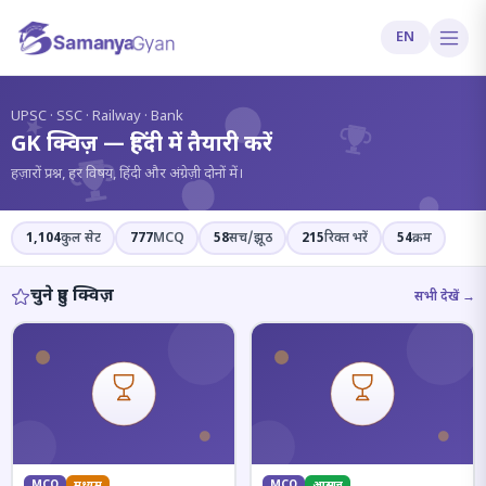
EN
?
UPSC · SSC · Railway · Bank
GK क्विज़ — हिंदी में तैयारी करें
हज़ारों प्रश्न, हर विषय, हिंदी और अंग्रेज़ी दोनों में।
1,104
कुल सेट
777
MCQ
58
सच/झूठ
215
रिक्त भरें
54
क्रम
चुने हुए क्विज़
सभी देखें →
MCQ
मध्यम
MCQ
आसान