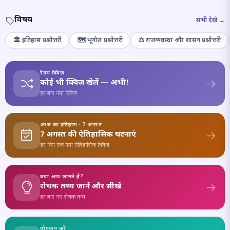
विषय
सभी देखें →
🏛️ इतिहास प्रश्नोत्तरी
🗺️ भूगोल प्रश्नोत्तरी
⚖️ राजव्यवस्था और शासन प्रश्नोत्तरी
रैंडम क्विज़
कोई भी क्विज़ खेलें — अभी!
हर बार नया क्विज़
आज का इतिहास · 7 अगस्त
7 अगस्त की ऐतिहासिक घटनाएं
हर दिन एक नया ऐतिहासिक क्विज़
क्या आप जानते हैं?
रोचक तथ्य जानें और सीखें
हर बार नए रोचक तथ्य
योगदान करें