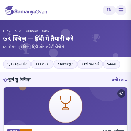
EN
?
UPSC · SSC · Railway · Bank
GK क्विज़ — हिंदी में तैयारी करें
हज़ारों प्रश्न, हर विषय, हिंदी और अंग्रेज़ी दोनों में।
1,104
कुल सेट
777
MCQ
58
सच/झूठ
215
रिक्त भरें
54
क्रम
चुने हुए क्विज़
सभी देखें →