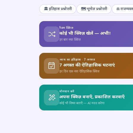
🏛️ इतिहास प्रश्नोत्तरी
🗺️ भूगोल प्रश्नोत्तरी
⚖️ राजव्यवस्
रैंडम क्विज़
कोई भी क्विज़ खेलें — अभी!
हर बार नया क्विज़
आज का इतिहास · 7 अगस्त
7 अगस्त की ऐतिहासिक घटनाएं
हर दिन एक नया ऐतिहासिक क्विज़
योगदान करें
अपना क्विज़ बनाएँ, प्रकाशित करवाएँ
कोई भी विषय बताएँ — AI मदद करेगा