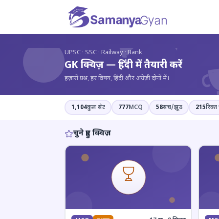
?
UPSC · SSC · Railway · Bank
GK क्विज़ — हिंदी में तैयारी करें
हज़ारों प्रश्न, हर विषय, हिंदी और अंग्रेज़ी दोनों में।
1,104
कुल सेट
777
MCQ
58
सच/झूठ
215
रिक्त 
चुने हुए क्विज़