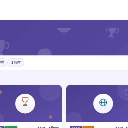
?
भरें
54
क्रम