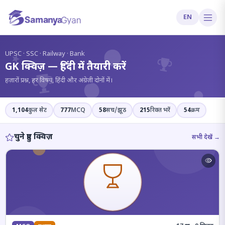
EN
?
UPSC · SSC · Railway · Bank
GK क्विज़ — हिंदी में तैयारी करें
हज़ारों प्रश्न, हर विषय, हिंदी और अंग्रेज़ी दोनों में।
1,104
कुल सेट
777
MCQ
58
सच/झूठ
215
रिक्त भरें
54
क्रम
चुने हुए क्विज़
सभी देखें →