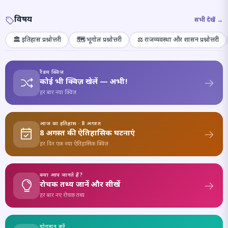
विषय
सभी देखें →
🏛️ इतिहास प्रश्नोत्तरी
🗺️ भूगोल प्रश्नोत्तरी
⚖️ राजव्यवस्था और शासन प्रश्नोत्तरी
रैंडम क्विज़
कोई भी क्विज़ खेलें — अभी!
हर बार नया क्विज़
आज का इतिहास · 8 अगस्त
8 अगस्त की ऐतिहासिक घटनाएं
हर दिन एक नया ऐतिहासिक क्विज़
क्या आप जानते हैं?
रोचक तथ्य जानें और सीखें
हर बार नए रोचक तथ्य
योगदान करें