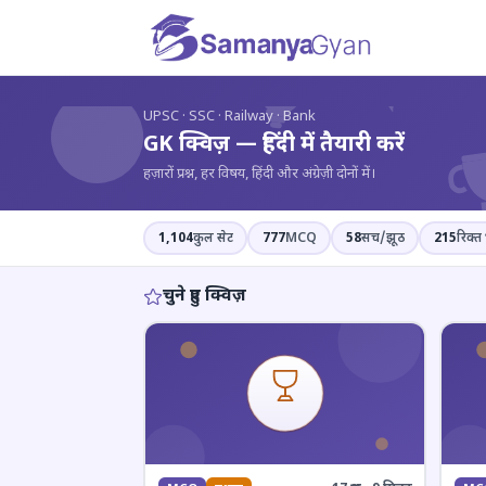
?
UPSC · SSC · Railway · Bank
GK क्विज़ — हिंदी में तैयारी करें
हज़ारों प्रश्न, हर विषय, हिंदी और अंग्रेज़ी दोनों में।
1,104
कुल सेट
777
MCQ
58
सच/झूठ
215
रिक्त 
चुने हुए क्विज़