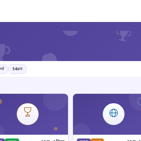
?
भरें
54
क्रम