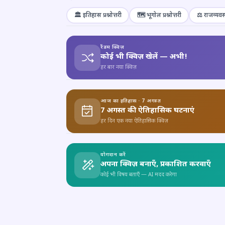
🏛️ इतिहास प्रश्नोत्तरी
🗺️ भूगोल प्रश्नोत्तरी
⚖️ राजव्यवस्
रैंडम क्विज़
कोई भी क्विज़ खेलें — अभी!
हर बार नया क्विज़
आज का इतिहास · 7 अगस्त
7 अगस्त की ऐतिहासिक घटनाएं
हर दिन एक नया ऐतिहासिक क्विज़
योगदान करें
अपना क्विज़ बनाएँ, प्रकाशित करवाएँ
कोई भी विषय बताएँ — AI मदद करेगा