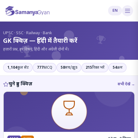
EN
?
UPSC · SSC · Railway · Bank
GK क्विज़ — हिंदी में तैयारी करें
हज़ारों प्रश्न, हर विषय, हिंदी और अंग्रेज़ी दोनों में।
1,104
कुल सेट
777
MCQ
58
सच/झूठ
215
रिक्त भरें
54
क्रम
चुने हुए क्विज़
सभी देखें →