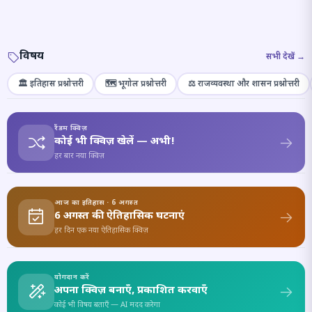
विषय
सभी देखें →
🏛️ इतिहास प्रश्नोत्तरी
🗺️ भूगोल प्रश्नोत्तरी
⚖️ राजव्यवस्था और शासन प्रश्नोत्तरी
रैंडम क्विज़
कोई भी क्विज़ खेलें — अभी!
हर बार नया क्विज़
आज का इतिहास · 6 अगस्त
6 अगस्त की ऐतिहासिक घटनाएं
हर दिन एक नया ऐतिहासिक क्विज़
योगदान करें
अपना क्विज़ बनाएँ, प्रकाशित करवाएँ
कोई भी विषय बताएँ — AI मदद करेगा