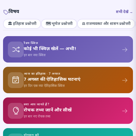
विषय
सभी देखें →
🏛️ इतिहास प्रश्नोत्तरी
🗺️ भूगोल प्रश्नोत्तरी
⚖️ राजव्यवस्था और शासन प्रश्नोत्तरी
रैंडम क्विज़
कोई भी क्विज़ खेलें — अभी!
हर बार नया क्विज़
आज का इतिहास · 7 अगस्त
7 अगस्त की ऐतिहासिक घटनाएं
हर दिन एक नया ऐतिहासिक क्विज़
क्या आप जानते हैं?
रोचक तथ्य जानें और सीखें
हर बार नए रोचक तथ्य
योगदान करें