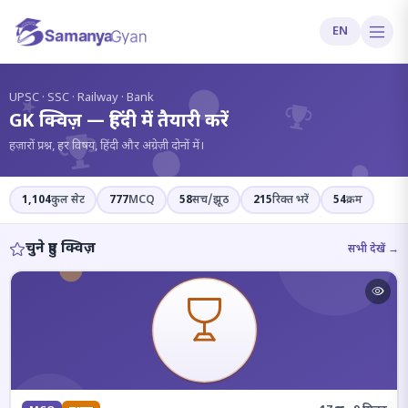
EN
?
UPSC · SSC · Railway · Bank
GK क्विज़ — हिंदी में तैयारी करें
हज़ारों प्रश्न, हर विषय, हिंदी और अंग्रेज़ी दोनों में।
1,104
कुल सेट
777
MCQ
58
सच/झूठ
215
रिक्त भरें
54
क्रम
चुने हुए क्विज़
सभी देखें →