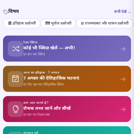
विषय
सभी देखें →
🏛️ इतिहास प्रश्नोत्तरी
🗺️ भूगोल प्रश्नोत्तरी
⚖️ राजव्यवस्था और शासन प्रश्नोत्तरी
रैंडम क्विज़
कोई भी क्विज़ खेलें — अभी!
हर बार नया क्विज़
आज का इतिहास · 7 अगस्त
7 अगस्त की ऐतिहासिक घटनाएं
हर दिन एक नया ऐतिहासिक क्विज़
क्या आप जानते हैं?
रोचक तथ्य जानें और सीखें
हर बार नए रोचक तथ्य
योगदान करें