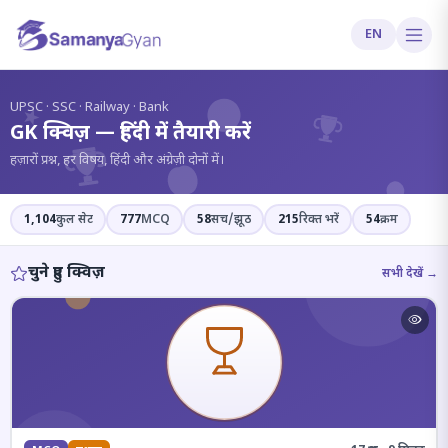
EN
?
UPSC · SSC · Railway · Bank
GK क्विज़ — हिंदी में तैयारी करें
हज़ारों प्रश्न, हर विषय, हिंदी और अंग्रेज़ी दोनों में।
1,104
कुल सेट
777
MCQ
58
सच/झूठ
215
रिक्त भरें
54
क्रम
चुने हुए क्विज़
सभी देखें →