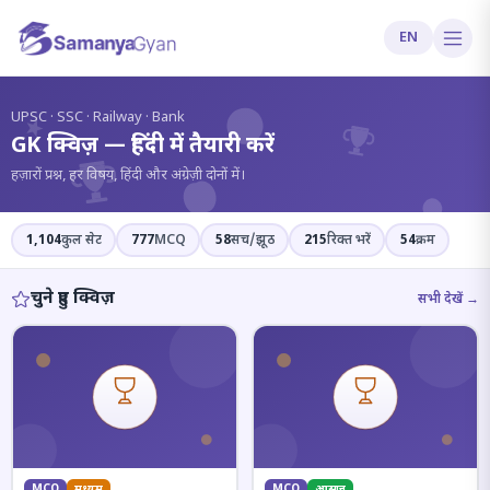
EN
?
UPSC · SSC · Railway · Bank
GK क्विज़ — हिंदी में तैयारी करें
हज़ारों प्रश्न, हर विषय, हिंदी और अंग्रेज़ी दोनों में।
1,104
कुल सेट
777
MCQ
58
सच/झूठ
215
रिक्त भरें
54
क्रम
चुने हुए क्विज़
सभी देखें →
MCQ
मध्यम
MCQ
आसान