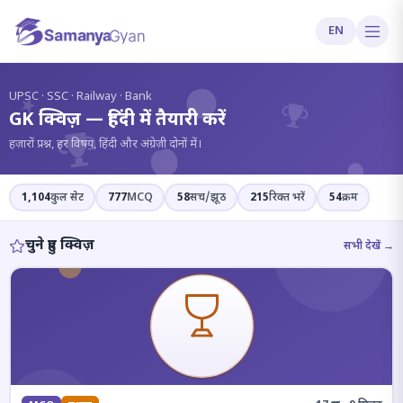
EN
?
UPSC · SSC · Railway · Bank
GK क्विज़ — हिंदी में तैयारी करें
हज़ारों प्रश्न, हर विषय, हिंदी और अंग्रेज़ी दोनों में।
1,104
कुल सेट
777
MCQ
58
सच/झूठ
215
रिक्त भरें
54
क्रम
चुने हुए क्विज़
सभी देखें →