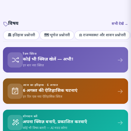
विषय
सभी देखें →
🏛️ इतिहास प्रश्नोत्तरी
🗺️ भूगोल प्रश्नोत्तरी
⚖️ राजव्यवस्था और शासन प्रश्नोत्तरी
रैंडम क्विज़
कोई भी क्विज़ खेलें — अभी!
हर बार नया क्विज़
आज का इतिहास · 6 अगस्त
6 अगस्त की ऐतिहासिक घटनाएं
हर दिन एक नया ऐतिहासिक क्विज़
योगदान करें
अपना क्विज़ बनाएँ, प्रकाशित करवाएँ
कोई भी विषय बताएँ — AI मदद करेगा