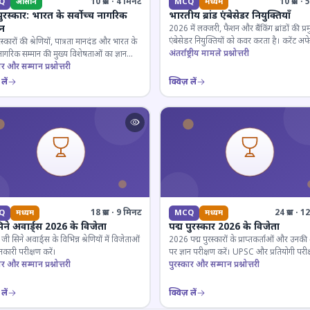
10 प्रश्न · 4 मिनट
10 प्रश्न 
Q
आसान
MCQ
मध्यम
पुरस्कार: भारत के सर्वोच्च नागरिक
भारतीय ब्रांड एंबेसेडर नियुक्तियाँ
ान
2026 में लक्जरी, फैशन और बैंकिंग ब्रांडों की प्र
एंबेसेडर नियुक्तियों को कवर करता है। करेंट अफे
रस्कारों की श्रेणियों, पात्रता मानदंड और भारत के
लिए जरूरी।
अंतर्राष्ट्रीय मामले प्रश्नोत्तरी
 नागरिक सम्मान की मुख्य विशेषताओं का ज्ञान
ार और सम्मान प्रश्नोत्तरी
लें
क्विज़ लें
18 प्रश्न · 9 मिनट
24 प्रश्न · 
Q
मध्यम
MCQ
मध्यम
िने अवार्ड्स 2026 के विजेता
पद्म पुरस्कार 2026 के विजेता
 सिने अवार्ड्स के विभिन्न श्रेणियों में विजेताओं
2026 पद्म पुरस्कारों के प्राप्तकर्ताओं और उनकी श्
कारी परीक्षण करें।
पर ज्ञान परीक्षण करें। UPSC और प्रतियोगी परीक
ार और सम्मान प्रश्नोत्तरी
के लिए महत्वपूर्ण।
पुरस्कार और सम्मान प्रश्नोत्तरी
लें
क्विज़ लें