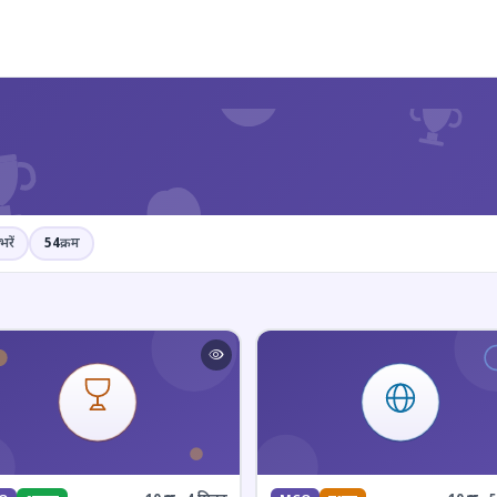
?
भरें
54
क्रम