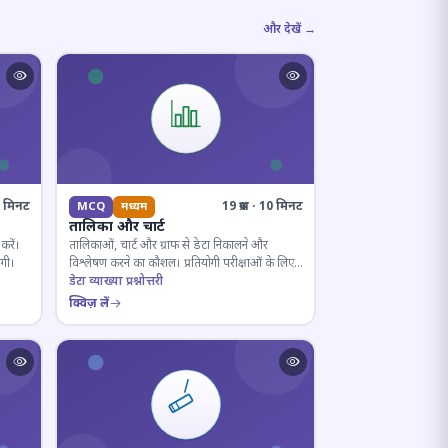
और देखें →
10 मिनट
19 प्रश्न · 10 मिनट
MCQ
मध्यम
तालिका और चार्ट
करें।
तालिकाओं, चार्ट और ग्राफ से डेटा निकालने और
ोगी।
विश्लेषण करने का कौशल। प्रतियोगी परीक्षाओं के लिए
अनिवार्य।
डेटा व्याख्या प्रश्नोत्तरी
क्विज़ लें