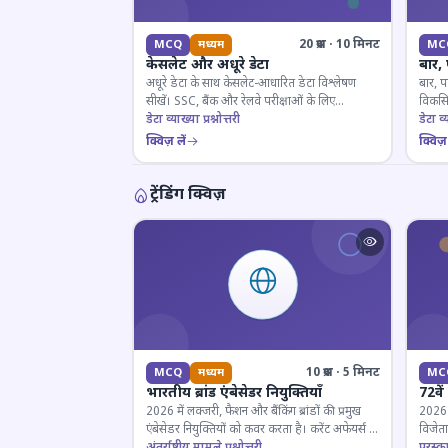
20 प्रश्न · 10 मिनट
MCQ
मध्यम
MC
केसलेट और अधूरे डेटा
बार,
अधूरे डेटा के साथ केसलेट-आधारित डेटा विश्लेषण
बार, प
सीखें। SSC, बैंक और रेलवे परीक्षाओं के लिए
विकसित
महत्वपूर्ण।
डेटा व्याख्या प्रश्नोत्तरी
डेटा व्य
क्विज़ लें
क्विज़ 
ट्रेंडिंग क्विज़
10 प्रश्न · 5 मिनट
MCQ
मध्यम
MC
भारतीय ब्रांड एंबेसेडर नियुक्तियाँ
72वें
2026 में लक्जरी, फैशन और बैंकिंग ब्रांडों की प्रमुख
2026 मे
एंबेसेडर नियुक्तियों को कवर करता है। करेंट अफेयर्स के
विजेता
लिए जरूरी।
अंतर्राष्ट्रीय मामले प्रश्नोत्तरी
पुरस्क