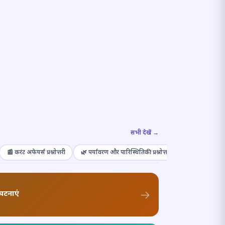
सभी देखें →
📰 करंट अफेयर्स प्रश्नोत्तरी
🌿 पर्यावरण और पारिस्थितिकी प्रश्नोत्तरी
🎭 संस्कृति और कल
घटनाएं