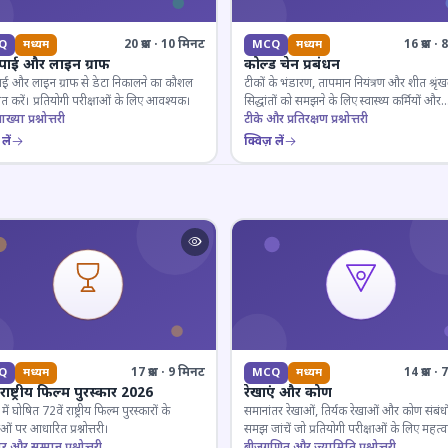
20 प्रश्न · 10 मिनट
16 प्रश्न 
Q
मध्यम
MCQ
मध्यम
 पाई और लाइन ग्राफ
कोल्ड चेन प्रबंधन
ाई और लाइन ग्राफ से डेटा निकालने का कौशल
टीकों के भंडारण, तापमान नियंत्रण और शीत श्रृंख
 करें। प्रतियोगी परीक्षाओं के लिए आवश्यक।
सिद्धांतों को समझने के लिए स्वास्थ्य कर्मियों और
ाख्या प्रश्नोत्तरी
परीक्षार्थियों के लिए महत्वपूर्ण।
टीके और प्रतिरक्षण प्रश्नोत्तरी
लें
क्विज़ लें
17 प्रश्न · 9 मिनट
14 प्रश्न 
Q
मध्यम
MCQ
मध्यम
 राष्ट्रीय फिल्म पुरस्कार 2026
रेखाएं और कोण
ं घोषित 72वें राष्ट्रीय फिल्म पुरस्कारों के
समानांतर रेखाओं, तिर्यक रेखाओं और कोण संबंधो
ओं पर आधारित प्रश्नोत्तरी।
समझ जांचें जो प्रतियोगी परीक्षाओं के लिए महत्वपूर
ार और सम्मान प्रश्नोत्तरी
बीजगणित और ज्यामिति प्रश्नोत्तरी