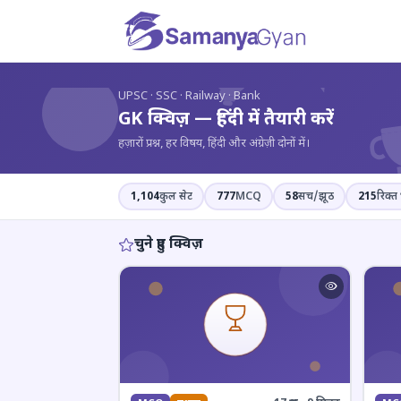
?
UPSC · SSC · Railway · Bank
GK क्विज़ — हिंदी में तैयारी करें
हज़ारों प्रश्न, हर विषय, हिंदी और अंग्रेज़ी दोनों में।
1,104
कुल सेट
777
MCQ
58
सच/झूठ
215
रिक्त 
चुने हुए क्विज़