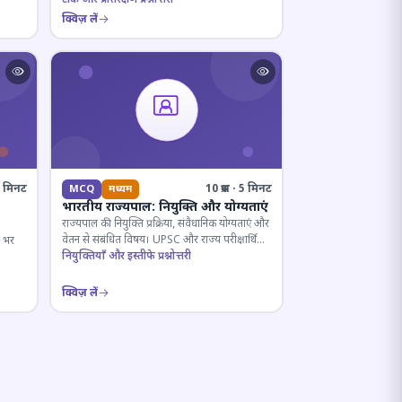
क्विज़ लें
· 6 मिनट
10 प्रश्न · 5 मिनट
MCQ
मध्यम
भारतीय राज्यपाल: नियुक्ति और योग्यताएं
राज्यपाल की नियुक्ति प्रक्रिया, संवैधानिक योग्यताएं और
वेतन से संबंधित विषय। UPSC और राज्य परीक्षार्थियों
ष भर
के लिए महत्वपूर्ण।
नियुक्तियाँ और इस्तीफे प्रश्नोत्तरी
क्विज़ लें