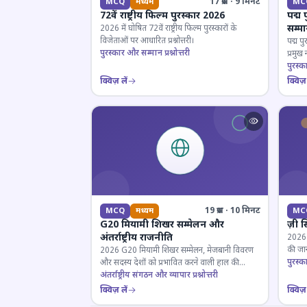
17 प्रश्न · 9 मिनट
MCQ
मध्यम
MC
72वें राष्ट्रीय फिल्म पुरस्कार 2026
पद्म 
सम्म
2026 में घोषित 72वें राष्ट्रीय फिल्म पुरस्कारों के
विजेताओं पर आधारित प्रश्नोत्तरी।
पद्म पु
पुरस्कार और सम्मान प्रश्नोत्तरी
प्रमुख
परखें।
पुरस्क
क्विज़ लें
क्विज़ 
19 प्रश्न · 10 मिनट
MCQ
मध्यम
MC
G20 मियामी शिखर सम्मेलन और
ज़ी स
अंतर्राष्ट्रीय राजनीति
2026 जी
की जान
2026 G20 मियामी शिखर सम्मेलन, मेजबानी विवरण
पुरस्क
और सदस्य देशों को प्रभावित करने वाली हाल की
राजनयिक घटनाओं पर ज्ञान परीक्षण करें।
अंतर्राष्ट्रीय संगठन और व्यापार प्रश्नोत्तरी
क्विज़ लें
क्विज़ 