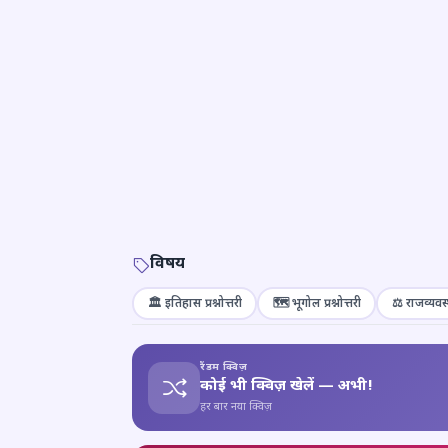
विषय
🏛️ इतिहास प्रश्नोत्तरी
🗺️ भूगोल प्रश्नोत्तरी
⚖️ राजव्यवस्
रैंडम क्विज़
कोई भी क्विज़ खेलें — अभी!
हर बार नया क्विज़