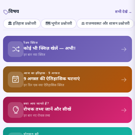
विषय
सभी देखें →
🏛️ इतिहास प्रश्नोत्तरी
🗺️ भूगोल प्रश्नोत्तरी
⚖️ राजव्यवस्था और शासन प्रश्नोत्तरी
रैंडम क्विज़
कोई भी क्विज़ खेलें — अभी!
हर बार नया क्विज़
आज का इतिहास · 9 अगस्त
9 अगस्त की ऐतिहासिक घटनाएं
हर दिन एक नया ऐतिहासिक क्विज़
क्या आप जानते हैं?
रोचक तथ्य जानें और सीखें
हर बार नए रोचक तथ्य
योगदान करें