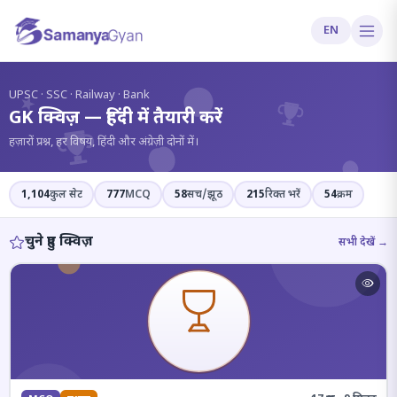
EN
?
UPSC · SSC · Railway · Bank
GK क्विज़ — हिंदी में तैयारी करें
हज़ारों प्रश्न, हर विषय, हिंदी और अंग्रेज़ी दोनों में।
1,104
कुल सेट
777
MCQ
58
सच/झूठ
215
रिक्त भरें
54
क्रम
चुने हुए क्विज़
सभी देखें →