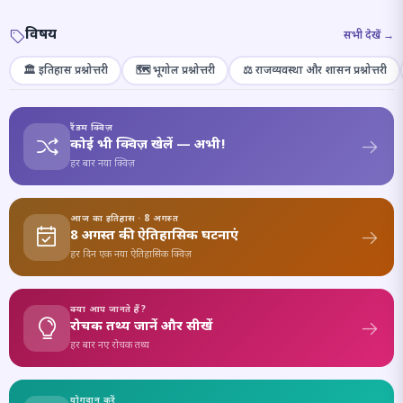
विषय
सभी देखें →
🏛️ इतिहास प्रश्नोत्तरी
🗺️ भूगोल प्रश्नोत्तरी
⚖️ राजव्यवस्था और शासन प्रश्नोत्तरी
रैंडम क्विज़
कोई भी क्विज़ खेलें — अभी!
हर बार नया क्विज़
आज का इतिहास · 8 अगस्त
8 अगस्त की ऐतिहासिक घटनाएं
हर दिन एक नया ऐतिहासिक क्विज़
क्या आप जानते हैं?
रोचक तथ्य जानें और सीखें
हर बार नए रोचक तथ्य
योगदान करें