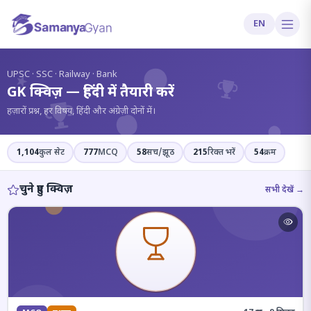
EN
?
UPSC · SSC · Railway · Bank
GK क्विज़ — हिंदी में तैयारी करें
हज़ारों प्रश्न, हर विषय, हिंदी और अंग्रेज़ी दोनों में।
1,104
कुल सेट
777
MCQ
58
सच/झूठ
215
रिक्त भरें
54
क्रम
चुने हुए क्विज़
सभी देखें →