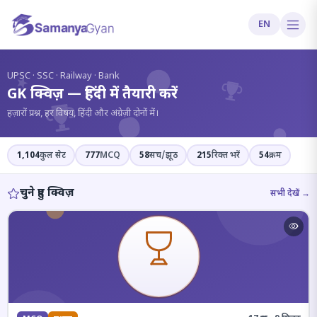
EN
?
UPSC · SSC · Railway · Bank
GK क्विज़ — हिंदी में तैयारी करें
हज़ारों प्रश्न, हर विषय, हिंदी और अंग्रेज़ी दोनों में।
1,104
कुल सेट
777
MCQ
58
सच/झूठ
215
रिक्त भरें
54
क्रम
चुने हुए क्विज़
सभी देखें →