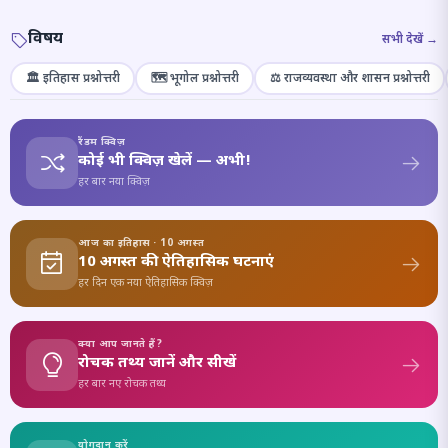
विषय
सभी देखें →
🏛️ इतिहास प्रश्नोत्तरी
🗺️ भूगोल प्रश्नोत्तरी
⚖️ राजव्यवस्था और शासन प्रश्नोत्तरी
रैंडम क्विज़
कोई भी क्विज़ खेलें — अभी!
हर बार नया क्विज़
आज का इतिहास · 10 अगस्त
10 अगस्त की ऐतिहासिक घटनाएं
हर दिन एक नया ऐतिहासिक क्विज़
क्या आप जानते हैं?
रोचक तथ्य जानें और सीखें
हर बार नए रोचक तथ्य
योगदान करें