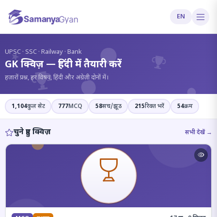
EN
?
UPSC · SSC · Railway · Bank
GK क्विज़ — हिंदी में तैयारी करें
हज़ारों प्रश्न, हर विषय, हिंदी और अंग्रेज़ी दोनों में।
1,104
कुल सेट
777
MCQ
58
सच/झूठ
215
रिक्त भरें
54
क्रम
चुने हुए क्विज़
सभी देखें →