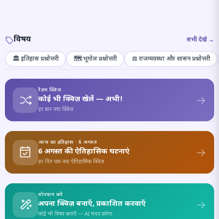
विषय
सभी देखें →
🏛️ इतिहास प्रश्नोत्तरी
🗺️ भूगोल प्रश्नोत्तरी
⚖️ राजव्यवस्था और शासन प्रश्नोत्तरी
रैंडम क्विज़
कोई भी क्विज़ खेलें — अभी!
हर बार नया क्विज़
आज का इतिहास · 6 अगस्त
6 अगस्त की ऐतिहासिक घटनाएं
हर दिन एक नया ऐतिहासिक क्विज़
योगदान करें
अपना क्विज़ बनाएँ, प्रकाशित करवाएँ
कोई भी विषय बताएँ — AI मदद करेगा