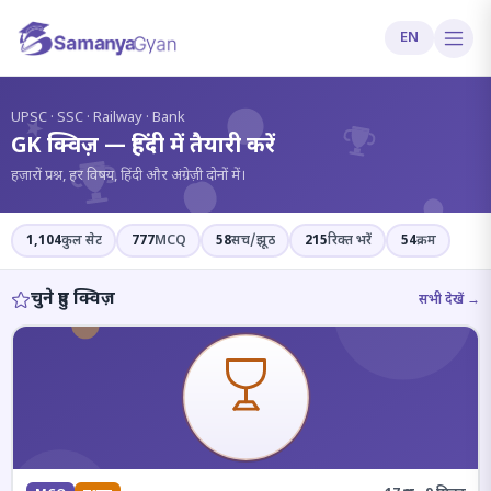
EN
?
UPSC · SSC · Railway · Bank
GK क्विज़ — हिंदी में तैयारी करें
हज़ारों प्रश्न, हर विषय, हिंदी और अंग्रेज़ी दोनों में।
1,104
कुल सेट
777
MCQ
58
सच/झूठ
215
रिक्त भरें
54
क्रम
चुने हुए क्विज़
सभी देखें →