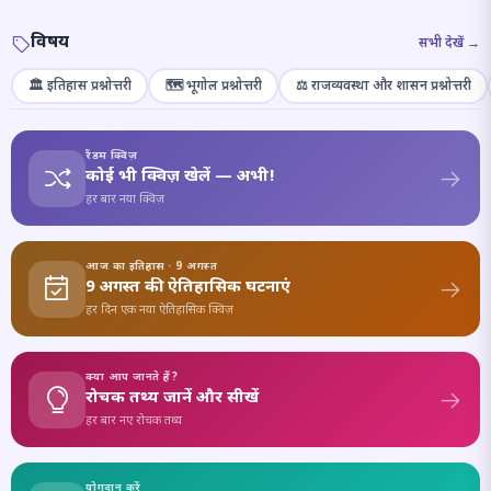
विषय
सभी देखें →
🏛️ इतिहास प्रश्नोत्तरी
🗺️ भूगोल प्रश्नोत्तरी
⚖️ राजव्यवस्था और शासन प्रश्नोत्तरी
रैंडम क्विज़
कोई भी क्विज़ खेलें — अभी!
हर बार नया क्विज़
आज का इतिहास · 9 अगस्त
9 अगस्त की ऐतिहासिक घटनाएं
हर दिन एक नया ऐतिहासिक क्विज़
क्या आप जानते हैं?
रोचक तथ्य जानें और सीखें
हर बार नए रोचक तथ्य
योगदान करें