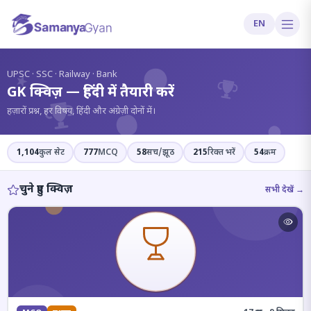
EN
?
UPSC · SSC · Railway · Bank
GK क्विज़ — हिंदी में तैयारी करें
हज़ारों प्रश्न, हर विषय, हिंदी और अंग्रेज़ी दोनों में।
1,104
कुल सेट
777
MCQ
58
सच/झूठ
215
रिक्त भरें
54
क्रम
चुने हुए क्विज़
सभी देखें →