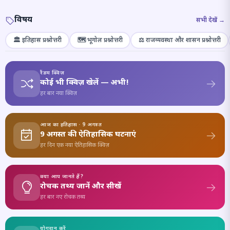
विषय
सभी देखें →
🏛️ इतिहास प्रश्नोत्तरी
🗺️ भूगोल प्रश्नोत्तरी
⚖️ राजव्यवस्था और शासन प्रश्नोत्तरी
रैंडम क्विज़
कोई भी क्विज़ खेलें — अभी!
हर बार नया क्विज़
आज का इतिहास · 9 अगस्त
9 अगस्त की ऐतिहासिक घटनाएं
हर दिन एक नया ऐतिहासिक क्विज़
क्या आप जानते हैं?
रोचक तथ्य जानें और सीखें
हर बार नए रोचक तथ्य
योगदान करें