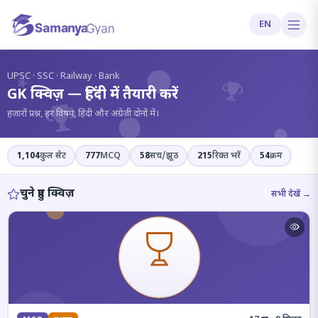
EN
?
UPSC · SSC · Railway · Bank
GK क्विज़ — हिंदी में तैयारी करें
हज़ारों प्रश्न, हर विषय, हिंदी और अंग्रेज़ी दोनों में।
1,104
कुल सेट
777
MCQ
58
सच/झूठ
215
रिक्त भरें
54
क्रम
चुने हुए क्विज़
सभी देखें →