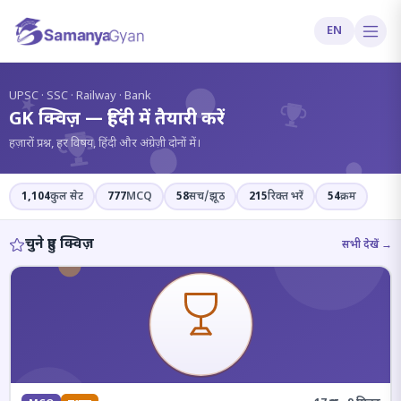
EN
?
UPSC · SSC · Railway · Bank
GK क्विज़ — हिंदी में तैयारी करें
हज़ारों प्रश्न, हर विषय, हिंदी और अंग्रेज़ी दोनों में।
1,104
कुल सेट
777
MCQ
58
सच/झूठ
215
रिक्त भरें
54
क्रम
चुने हुए क्विज़
सभी देखें →