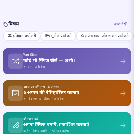
विषय
सभी देखें →
🏛️ इतिहास प्रश्नोत्तरी
🗺️ भूगोल प्रश्नोत्तरी
⚖️ राजव्यवस्था और शासन प्रश्नोत्तरी
रैंडम क्विज़
कोई भी क्विज़ खेलें — अभी!
हर बार नया क्विज़
आज का इतिहास · 6 अगस्त
6 अगस्त की ऐतिहासिक घटनाएं
हर दिन एक नया ऐतिहासिक क्विज़
योगदान करें
अपना क्विज़ बनाएँ, प्रकाशित करवाएँ
कोई भी विषय बताएँ — AI मदद करेगा