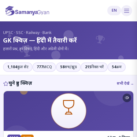
EN
?
UPSC · SSC · Railway · Bank
GK क्विज़ — हिंदी में तैयारी करें
हज़ारों प्रश्न, हर विषय, हिंदी और अंग्रेज़ी दोनों में।
1,104
कुल सेट
777
MCQ
58
सच/झूठ
215
रिक्त भरें
54
क्रम
चुने हुए क्विज़
सभी देखें →