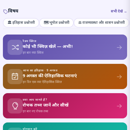
विषय
सभी देखें →
🏛️ इतिहास प्रश्नोत्तरी
🗺️ भूगोल प्रश्नोत्तरी
⚖️ राजव्यवस्था और शासन प्रश्नोत्तरी
रैंडम क्विज़
कोई भी क्विज़ खेलें — अभी!
हर बार नया क्विज़
आज का इतिहास · 9 अगस्त
9 अगस्त की ऐतिहासिक घटनाएं
हर दिन एक नया ऐतिहासिक क्विज़
क्या आप जानते हैं?
रोचक तथ्य जानें और सीखें
हर बार नए रोचक तथ्य
योगदान करें