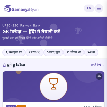
EN
?
UPSC · SSC · Railway · Bank
GK क्विज़ — हिंदी में तैयारी करें
हज़ारों प्रश्न, हर विषय, हिंदी और अंग्रेज़ी दोनों में।
1,104
कुल सेट
777
MCQ
58
सच/झूठ
215
रिक्त भरें
54
क्रम
चुने हुए क्विज़
सभी देखें →