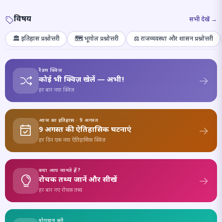
विषय
सभी देखें →
🏛️ इतिहास प्रश्नोत्तरी
🗺️ भूगोल प्रश्नोत्तरी
⚖️ राजव्यवस्था और शासन प्रश्नोत्तरी
रैंडम क्विज़
कोई भी क्विज़ खेलें — अभी!
हर बार नया क्विज़
आज का इतिहास · 9 अगस्त
9 अगस्त की ऐतिहासिक घटनाएं
हर दिन एक नया ऐतिहासिक क्विज़
क्या आप जानते हैं?
रोचक तथ्य जानें और सीखें
हर बार नए रोचक तथ्य
योगदान करें