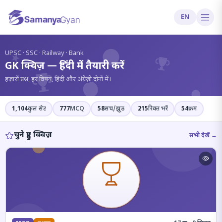
EN
?
UPSC · SSC · Railway · Bank
GK क्विज़ — हिंदी में तैयारी करें
हज़ारों प्रश्न, हर विषय, हिंदी और अंग्रेज़ी दोनों में।
1,104
कुल सेट
777
MCQ
58
सच/झूठ
215
रिक्त भरें
54
क्रम
चुने हुए क्विज़
सभी देखें →