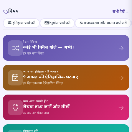
विषय
सभी देखें →
🏛️ इतिहास प्रश्नोत्तरी
🗺️ भूगोल प्रश्नोत्तरी
⚖️ राजव्यवस्था और शासन प्रश्नोत्तरी
रैंडम क्विज़
कोई भी क्विज़ खेलें — अभी!
हर बार नया क्विज़
आज का इतिहास · 9 अगस्त
9 अगस्त की ऐतिहासिक घटनाएं
हर दिन एक नया ऐतिहासिक क्विज़
क्या आप जानते हैं?
रोचक तथ्य जानें और सीखें
हर बार नए रोचक तथ्य
योगदान करें