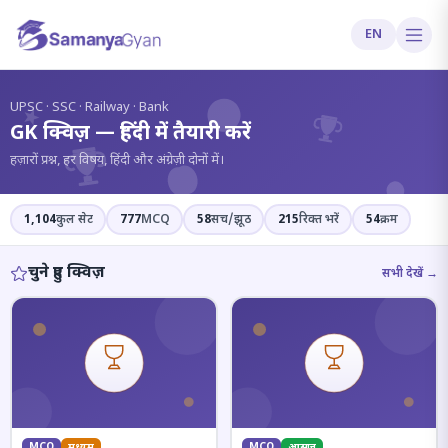
EN
?
UPSC · SSC · Railway · Bank
GK क्विज़ — हिंदी में तैयारी करें
हज़ारों प्रश्न, हर विषय, हिंदी और अंग्रेज़ी दोनों में।
1,104
कुल सेट
777
MCQ
58
सच/झूठ
215
रिक्त भरें
54
क्रम
चुने हुए क्विज़
सभी देखें →
MCQ
मध्यम
MCQ
आसान