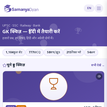
EN
?
UPSC · SSC · Railway · Bank
GK क्विज़ — हिंदी में तैयारी करें
हज़ारों प्रश्न, हर विषय, हिंदी और अंग्रेज़ी दोनों में।
1,104
कुल सेट
777
MCQ
58
सच/झूठ
215
रिक्त भरें
54
क्रम
चुने हुए क्विज़
सभी देखें →