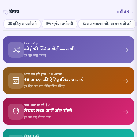
विषय
सभी देखें →
🏛️ इतिहास प्रश्नोत्तरी
🗺️ भूगोल प्रश्नोत्तरी
⚖️ राजव्यवस्था और शासन प्रश्नोत्तरी
रैंडम क्विज़
कोई भी क्विज़ खेलें — अभी!
हर बार नया क्विज़
आज का इतिहास · 10 अगस्त
10 अगस्त की ऐतिहासिक घटनाएं
हर दिन एक नया ऐतिहासिक क्विज़
क्या आप जानते हैं?
रोचक तथ्य जानें और सीखें
हर बार नए रोचक तथ्य
योगदान करें