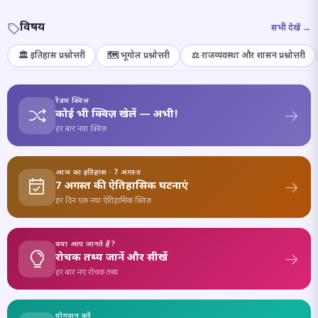
विषय
सभी देखें →
🏛️ इतिहास प्रश्नोत्तरी
🗺️ भूगोल प्रश्नोत्तरी
⚖️ राजव्यवस्था और शासन प्रश्नोत्तरी
रैंडम क्विज़
कोई भी क्विज़ खेलें — अभी!
हर बार नया क्विज़
आज का इतिहास · 7 अगस्त
7 अगस्त की ऐतिहासिक घटनाएं
हर दिन एक नया ऐतिहासिक क्विज़
क्या आप जानते हैं?
रोचक तथ्य जानें और सीखें
हर बार नए रोचक तथ्य
योगदान करें