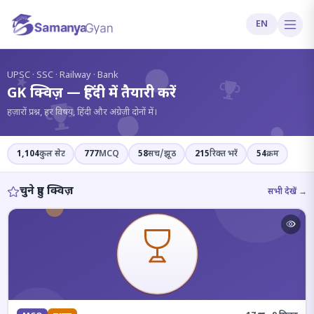
EN
?
UPSC · SSC · Railway · Bank
GK क्विज़ — हिंदी में तैयारी करें
हज़ारों प्रश्न, हर विषय, हिंदी और अंग्रेज़ी दोनों में।
1,104
कुल सेट
777
MCQ
58
सच/झूठ
215
रिक्त भरें
54
क्रम
चुने हुए क्विज़
सभी देखें →