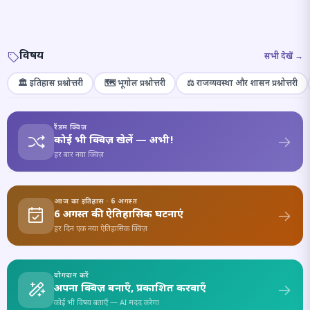
विषय
सभी देखें →
🏛️ इतिहास प्रश्नोत्तरी
🗺️ भूगोल प्रश्नोत्तरी
⚖️ राजव्यवस्था और शासन प्रश्नोत्तरी
रैंडम क्विज़
कोई भी क्विज़ खेलें — अभी!
हर बार नया क्विज़
आज का इतिहास · 6 अगस्त
6 अगस्त की ऐतिहासिक घटनाएं
हर दिन एक नया ऐतिहासिक क्विज़
योगदान करें
अपना क्विज़ बनाएँ, प्रकाशित करवाएँ
कोई भी विषय बताएँ — AI मदद करेगा