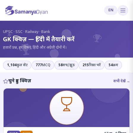
EN
?
UPSC · SSC · Railway · Bank
GK क्विज़ — हिंदी में तैयारी करें
हज़ारों प्रश्न, हर विषय, हिंदी और अंग्रेज़ी दोनों में।
1,104
कुल सेट
777
MCQ
58
सच/झूठ
215
रिक्त भरें
54
क्रम
चुने हुए क्विज़
सभी देखें →