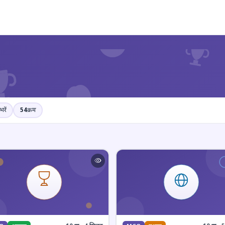
?
भरें
54
क्रम