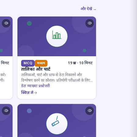
और देखें →
10 मिनट
19 प्रश्न · 10 मिनट
MCQ
मध्यम
तालिका और चार्ट
करें।
तालिकाओं, चार्ट और ग्राफ से डेटा निकालने और
ोगी।
विश्लेषण करने का कौशल। प्रतियोगी परीक्षाओं के लिए
अनिवार्य।
डेटा व्याख्या प्रश्नोत्तरी
क्विज़ लें