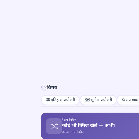
विषय
🏛️ इतिहास प्रश्नोत्तरी
🗺️ भूगोल प्रश्नोत्तरी
⚖️ राजव्यवस्
रैंडम क्विज़
कोई भी क्विज़ खेलें — अभी!
हर बार नया क्विज़