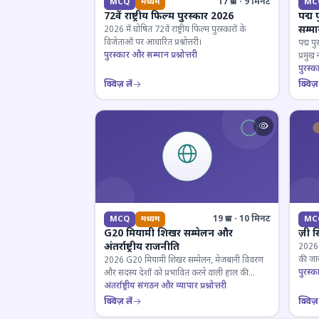
17 प्रश्न · 9 मिनट
MCQ
मध्यम
MC
72वें राष्ट्रीय फिल्म पुरस्कार 2026
पद्म 
सम्म
2026 में घोषित 72वें राष्ट्रीय फिल्म पुरस्कारों के
विजेताओं पर आधारित प्रश्नोत्तरी।
पद्म पु
पुरस्कार और सम्मान प्रश्नोत्तरी
प्रमुख
परखें।
पुरस्क
क्विज़ लें
क्विज़ 
19 प्रश्न · 10 मिनट
MCQ
मध्यम
MC
G20 मियामी शिखर सम्मेलन और
ज़ी स
अंतर्राष्ट्रीय राजनीति
2026 जी
की जान
2026 G20 मियामी शिखर सम्मेलन, मेजबानी विवरण
पुरस्क
और सदस्य देशों को प्रभावित करने वाली हाल की
राजनयिक घटनाओं पर ज्ञान परीक्षण करें।
अंतर्राष्ट्रीय संगठन और व्यापार प्रश्नोत्तरी
क्विज़ लें
क्विज़ 