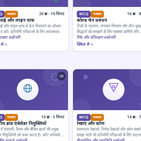
20 प्रश्न · 10 मिनट
16 प्रश्न 
Q
मध्यम
MCQ
मध्यम
 पाई और लाइन ग्राफ
कोल्ड चेन प्रबंधन
ाई और लाइन ग्राफ से डेटा निकालने का कौशल
टीकों के भंडारण, तापमान नियंत्रण और शीत श्रृंख
 करें। प्रतियोगी परीक्षाओं के लिए आवश्यक।
सिद्धांतों को समझने के लिए स्वास्थ्य कर्मियों और
ाख्या प्रश्नोत्तरी
परीक्षार्थियों के लिए महत्वपूर्ण।
टीके और प्रतिरक्षण प्रश्नोत्तरी
लें
क्विज़ लें
10 प्रश्न · 5 मिनट
14 प्रश्न 
Q
मध्यम
MCQ
मध्यम
य ब्रांड एंबेसेडर नियुक्तियाँ
रेखाएं और कोण
ें लक्जरी, फैशन और बैंकिंग ब्रांडों की प्रमुख
समानांतर रेखाओं, तिर्यक रेखाओं और कोण संबंधो
डर नियुक्तियों को कवर करता है। करेंट अफेयर्स के
समझ जांचें जो प्रतियोगी परीक्षाओं के लिए महत्वपूर
रूरी।
्ट्रीय मामले प्रश्नोत्तरी
बीजगणित और ज्यामिति प्रश्नोत्तरी