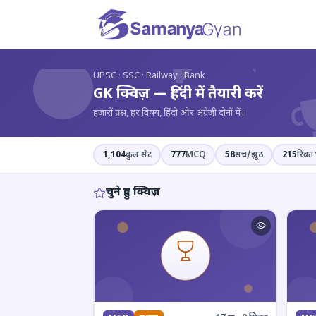
?
UPSC · SSC · Railway · Bank
GK क्विज़ — हिंदी में तैयारी करें
हज़ारों प्रश्न, हर विषय, हिंदी और अंग्रेज़ी दोनों में।
1,104
कुल सेट
777
MCQ
58
सच/झूठ
215
रिक्त 
चुने हुए क्विज़