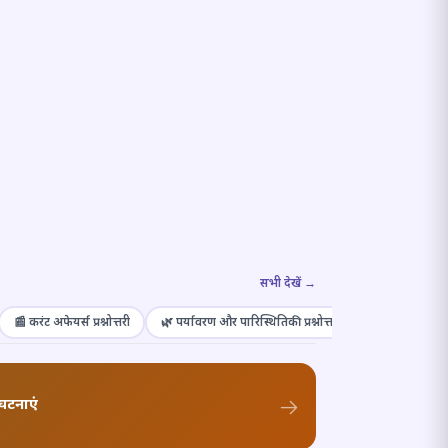
सभी देखें →
📰 करंट अफेयर्स प्रश्नोत्तरी
🌿 पर्यावरण और पारिस्थितिकी प्रश्नोत्तरी
🎭 संस्कृति और कल
घटनाएं