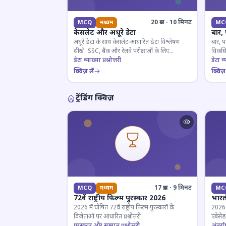
20 प्रश्न · 10 मिनट
MCQ
मध्यम
MC
केसलेट और अधूरे डेटा
बार,
अधूरे डेटा के साथ केसलेट-आधारित डेटा विश्लेषण
बार, प
सीखें। SSC, बैंक और रेलवे परीक्षाओं के लिए
विकसित
महत्वपूर्ण।
डेटा व्याख्या प्रश्नोत्तरी
डेटा व्य
क्विज़ लें
क्विज़ 
ट्रेंडिंग क्विज़
17 प्रश्न · 9 मिनट
MCQ
मध्यम
MC
72वें राष्ट्रीय फिल्म पुरस्कार 2026
भारती
2026 में घोषित 72वें राष्ट्रीय फिल्म पुरस्कारों के
2026 म
विजेताओं पर आधारित प्रश्नोत्तरी।
एंबेसे
पुरस्कार और सम्मान प्रश्नोत्तरी
लिए ज
अंतर्राष