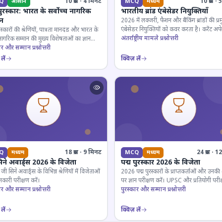
10 प्रश्न · 4 मिनट
10 प्रश्न 
Q
आसान
MCQ
मध्यम
पुरस्कार: भारत के सर्वोच्च नागरिक
भारतीय ब्रांड एंबेसेडर नियुक्तियाँ
ान
2026 में लक्जरी, फैशन और बैंकिंग ब्रांडों की प्र
एंबेसेडर नियुक्तियों को कवर करता है। करेंट अफे
रस्कारों की श्रेणियों, पात्रता मानदंड और भारत के
लिए जरूरी।
अंतर्राष्ट्रीय मामले प्रश्नोत्तरी
 नागरिक सम्मान की मुख्य विशेषताओं का ज्ञान
ार और सम्मान प्रश्नोत्तरी
लें
क्विज़ लें
18 प्रश्न · 9 मिनट
24 प्रश्न · 
Q
मध्यम
MCQ
मध्यम
िने अवार्ड्स 2026 के विजेता
पद्म पुरस्कार 2026 के विजेता
 सिने अवार्ड्स के विभिन्न श्रेणियों में विजेताओं
2026 पद्म पुरस्कारों के प्राप्तकर्ताओं और उनकी श्
कारी परीक्षण करें।
पर ज्ञान परीक्षण करें। UPSC और प्रतियोगी परीक
ार और सम्मान प्रश्नोत्तरी
के लिए महत्वपूर्ण।
पुरस्कार और सम्मान प्रश्नोत्तरी
लें
क्विज़ लें